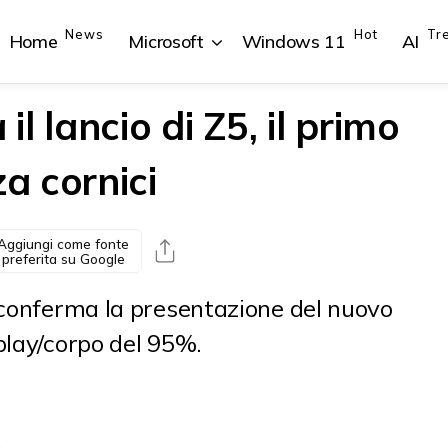
News
Hot
Tr
Home
Microsoft
Windows 11
AI
l lancio di Z5, il primo
a cornici
{{POSTS[1].LABEL}}
{{POSTS[1].LABEL}}
{{POSTS[2].LABEL}}
{{POSTS[2].LABEL}}
{{posts[1].title}}
{{posts[1].title}}
{{posts[2].title}}
{{posts[2].title}}
Aggiungi come fonte
preferita su Google
 conferma la presentazione del nuovo
play/corpo del 95%.