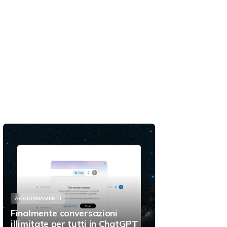
AGGIORNAMENTI
Finalmente conversazioni
illimitate per tutti in ChatGPT