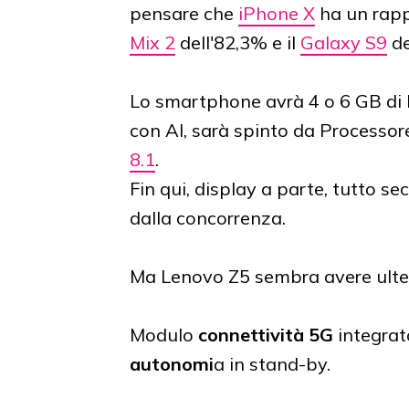
pensare che
iPhone X
ha un rapp
Mix 2
dell'82,3% e il
Galaxy S9
de
Lo smartphone avrà 4 o 6 GB di
con AI, sarà spinto da Process
8.1
.
Fin qui, display a parte, tutto se
dalla concorrenza.
Ma Lenovo Z5 sembra avere ulteri
Modulo
connettività 5G
integrat
autonomi
a in stand-by.