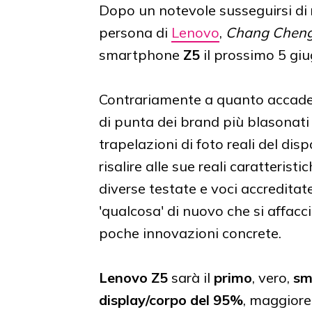
Dopo un notevole susseguirsi di r
persona di
Lenovo
,
Chang Chen
smartphone
Z5
il prossimo 5 gi
Contrariamente a quanto accade al
di punta dei brand più blasonati
trapelazioni di foto reali del dis
risalire alle sue reali caratteris
diverse testate e voci accreditat
'qualcosa' di nuovo che si affacc
poche innovazioni concrete.
Lenovo Z5
sarà il
primo
, vero,
sm
display/corpo del 95%
, maggiore 