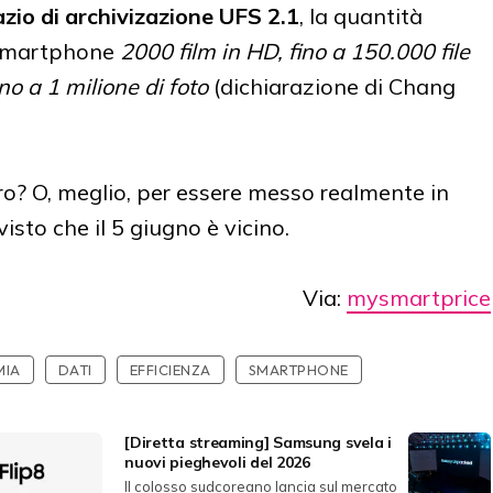
azio di archivizazione UFS 2.1
, la quantità
o smartphone
2000 film in HD, fino a 150.000 file
no a 1 milione di foto
(dichiarazione di Chang
ro? O, meglio, per essere messo realmente in
sto che il 5 giugno è vicino.
Via:
mysmartprice
IA
DATI
EFFICIENZA
SMARTPHONE
[Diretta streaming] Samsung svela i
nuovi pieghevoli del 2026
Il colosso sudcoreano lancia sul mercato