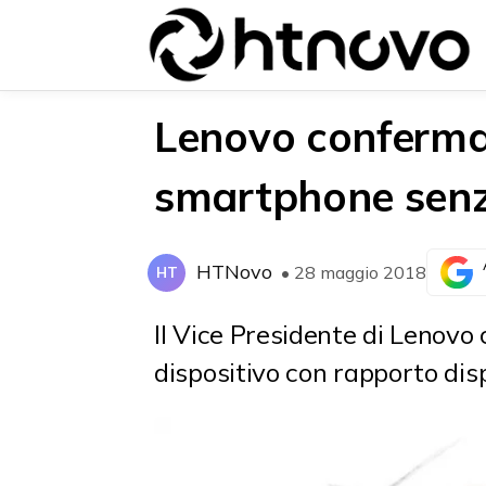
Lenovo conferma i
smartphone senz
{{POSTS[0].LABEL}}
{{POSTS[0].LABEL}}
{{posts[0].title}}
{{posts[0].title}}
HTNovo
• 28 maggio 2018
HT
Il Vice Presidente di Lenovo
dispositivo con rapporto dis