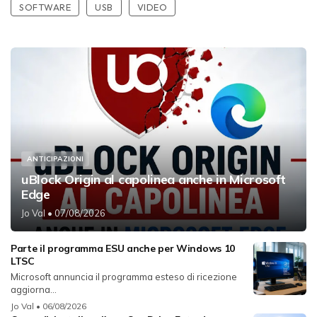
SOFTWARE
USB
VIDEO
ANTICIPAZIONI
uBlock Origin al capolinea anche in Microsoft
Edge
Jo Val
• 07/08/2026
Parte il programma ESU anche per Windows 10
LTSC
Microsoft annuncia il programma esteso di ricezione
aggiorna...
Jo Val
• 06/08/2026