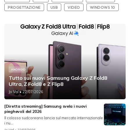
PROGETTAZIONE
USB
VIDEO
WINDOWS 10
ANDROID
Tutto sui nuovi Samsung Galaxy Z Fold8
Ultra, Z Fold8 e Z Flip8
Jo Val
• 22/07/2026
[Diretta streaming] Samsung svela i nuovi
pieghevoli del 2026
Il colosso sudcoreano lancia sul mercato internazionale
i nu...
Jo Val
• 22/07/2026