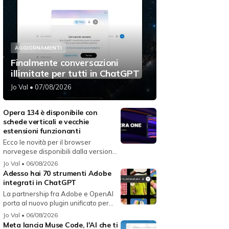
AGGIORNAMENTI
Finalmente conversazioni
illimitate per tutti in ChatGPT
Jo Val
• 07/08/2026
Opera 134 è disponibile con
schede verticali e vecchie
estensioni funzionanti
Ecco le novità per il browser
norvegese disponibili dalla versione
134...
Jo Val
• 06/08/2026
Adesso hai 70 strumenti Adobe
integrati in ChatGPT
La partnership fra Adobe e OpenAI
porta al nuovo plugin unificato per...
Jo Val
• 06/08/2026
Meta lancia Muse Code, l'AI che ti