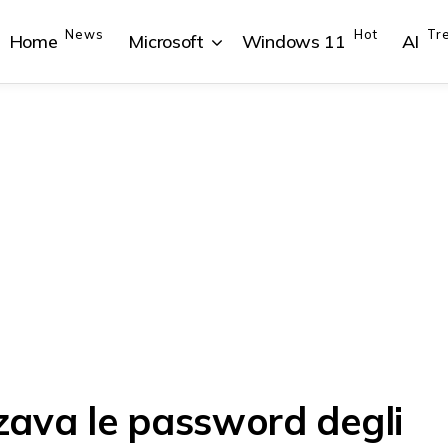
News
Hot
Tr
Home
Microsoft
Windows 11
AI
{{POSTS[1].LABEL}}
{{POSTS[1].LABEL}}
{{POSTS[2].LABEL}}
{{POSTS[2].LABEL}}
{{posts[1].title}}
{{posts[1].title}}
{{posts[2].title}}
{{posts[2].title}}
zava le password degli