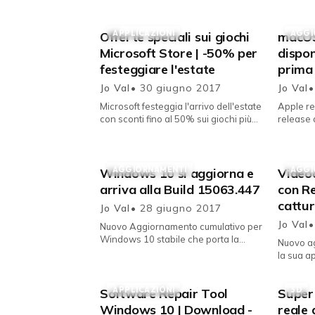
APPLICAZIONI
AGGI
Offerte speciali sui giochi
macOS
Microsoft Store | -50% per
dispon
festeggiare l'estate
prima
Jo Val
• 30 giugno 2017
Jo Val
•
Microsoft festeggia l'arrivo dell'estate
Apple re
con sconti fino al 50% sui giochi più
release 
popolari presenti nel Windows Store.
operativo
Nuova offert...
Dopo le 
AGGIORNAMENTI
AGGI
Windows 10 si aggiorna e
Video
arriva alla Build 15063.447
con Re
cattur
Jo Val
• 28 giugno 2017
Jo Val
•
Nuovo Aggiornamento cumulativo per
Windows 10 stabile che porta la
Nuovo a
versione 1703 alla Build 15063.447.
la sua a
Secondo Aggiornamento cumulativo ...
iOS, con
APPLICAZIONI
3D
Software Repair Tool
Super 
Windows 10 | Download -
reale 