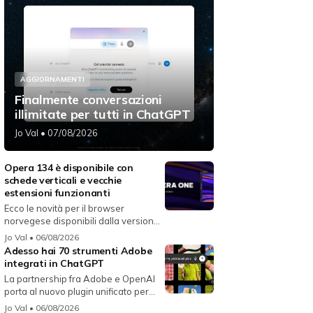
AGGIORNAMENTI
Finalmente conversazioni
illimitate per tutti in ChatGPT
Jo Val
• 07/08/2026
Opera 134 è disponibile con
schede verticali e vecchie
estensioni funzionanti
Ecco le novità per il browser
norvegese disponibili dalla versione
134...
Jo Val
• 06/08/2026
Adesso hai 70 strumenti Adobe
integrati in ChatGPT
La partnership fra Adobe e OpenAI
porta al nuovo plugin unificato per...
Jo Val
• 06/08/2026