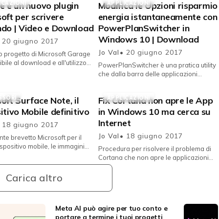
ICAZIONI
APPLICAZIONI
e è un nuovo plugin
Modifica le Opzioni risparmio
oft per scrivere
energia istantaneamente con
ndo | Video e Download
PowerPlanSwitcher in
Windows 10 | Download
 20 giugno 2017
Jo Val
• 20 giugno 2017
 progetto di Microsoft Garage
bile al download e all'utilizzo
PowerPlanSwitcher è una pratica utility
vere utilizzando la propria voce.
che dalla barra delle applicazioni
 ...
consente di gestire le opzioni di
risparmio energia in Windows 1...
SSORI
APPLICAZIONI
oft Surface Note, il
Fix Cortana non apre le App
itivo Mobile definitivo
in Windows 10 ma cerca su
Internet
 18 giugno 2017
Jo Val
• 18 giugno 2017
nte brevetto Microsoft per il
spositivo mobile, le immagini
Procedura per risolvere il problema di
lendido smartphone/tablet
Cortana che non apre le applicazioni
pieghevole. Grazie alle fo...
installate nel dispositivo, a comando
specifico, ma avvia la ri...
Carica altro
Meta AI può agire per tuo conto e
portare a termine i tuoi progetti