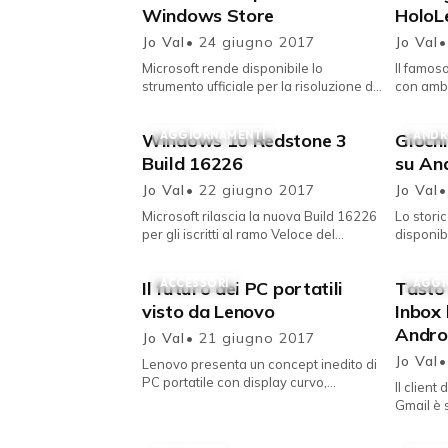
Windows Store
HoloLe
Jo Val
• 24 giugno 2017
Jo Val
•
Microsoft rende disponibile lo
Il famos
strumento ufficiale per la risoluzione dei
con amb
problemi di Windows 10 nel Windows
utilizzan
Store. Vi avevo parlato di ...
Realtà V
AGGIORNAMENTI
ANDR
Windows 10 Redstone 3
Giochi
Build 16226
su An
Jo Val
• 22 giugno 2017
Jo Val
•
Microsoft rilascia la nuova Build 16226
Lo stori
per gli iscritti al ramo Veloce del
disponib
Programma Insider di Windows 10.
Android e
Nelle scorse ore, è stata ...
ACCESSORI
AGGI
Il futuro dei PC portatili
Tasto 
visto da Lenovo
Inbox
Andro
Jo Val
• 21 giugno 2017
Jo Val
•
Lenovo presenta un concept inedito di
PC portatile con display curvo,
Il client
pieghevole e flessibile, touch e con
Gmail è 
comandi vocali. A poche ore...
l'introd