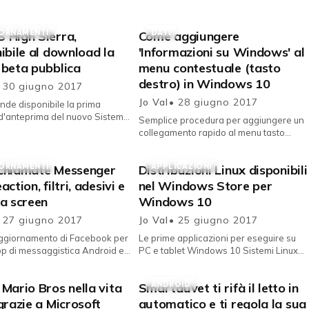
ORNAMENTI
DATI
 High Sierra,
Come aggiungere
ibile al download la
'Informazioni su Windows' al
 beta pubblica
menu contestuale (tasto
destro) in Windows 10
 30 giugno 2017
Jo Val
• 28 giugno 2017
nde disponibile la prima
d'anteprima del nuovo Sistema
Semplice procedura per aggiungere un
 desktop per tutti gli utenti.
collegamento rapido al menu tasto
prime version...
destro di Windows 10 per aprire il pop-
up informazioni. Dall'...
ORNAMENTI
APPLICAZIONI
chiamate Messenger
Distribuzioni Linux disponibili
action, filtri, adesivi e
nel Windows Store per
a screen
Windows 10
 27 giugno 2017
Jo Val
• 25 giugno 2017
ggiornamento di Facebook per
Le prime applicazioni per eseguire su
pp di messaggistica Android e
PC e tablet Windows 10 Sistemi Linux
 novità per le videochiamate.
sono scaricabili dal Windows Store.
Facebook Messenger ric...
Come annunciato al recent...
ANDROID
Mario Bros nella vita
Smartduvet ti rifà il letto in
grazie a Microsoft
automatico e ti regola la sua