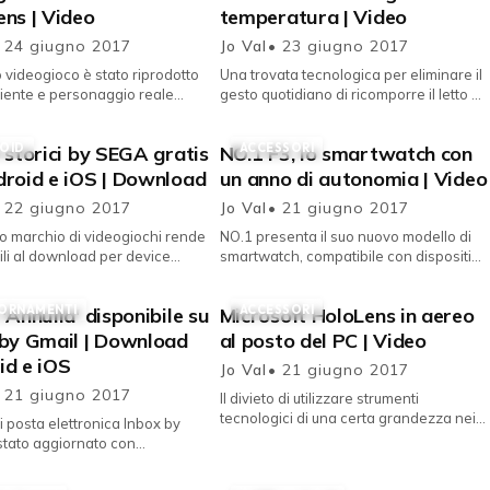
ns | Video
temperatura | Video
 24 giugno 2017
Jo Val
• 23 giugno 2017
o videogioco è stato riprodotto
Una trovata tecnologica per eliminare il
iente e personaggio reale
gesto quotidiano di ricomporre il letto e
do il visore Microsoft per la
regolare la temperatura durante il
irtuale ed Aumentat...
sonno sbanca su Indie...
OID
ACCESSORI
 storici by SEGA gratis
NO.1 F3, lo smartwatch con
droid e iOS | Download
un anno di autonomia | Video
 22 giugno 2017
Jo Val
• 21 giugno 2017
co marchio di videogiochi rende
NO.1 presenta il suo nuovo modello di
ili al download per device
smartwatch, compatibile con dispositivi
 iOS titoli classici
Android e iOS, dotato di tutte le
gratuitamente. Dopo qualche set...
principali funzioni in un d...
ORNAMENTI
ACCESSORI
'Annulla' disponibile su
Microsoft HoloLens in aereo
 by Gmail | Download
al posto del PC | Video
id e iOS
Jo Val
• 21 giugno 2017
 21 giugno 2017
Il divieto di utilizzare strumenti
tecnologici di una certa grandezza nei
 di posta elettronica Inbox by
voli USA può essere tranquillamente
stato aggiornato con
aggirato con gli accessori gi...
uzione dell'opzione per
annullare invii frettolosi. ...