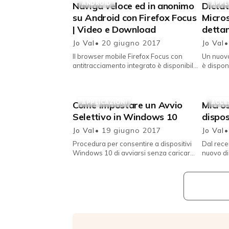
ANDROID
APPL
Naviga veloce ed in anonimo
Dictat
su Android con Firefox Focus
Micros
| Video e Download
detta
Jo Val
• 20 giugno 2017
Jo Val
•
Il browser mobile Firefox Focus con
Un nuovo
antitracciamento integrato è disponibile
è disponi
al download anche per device Android.
per scri
Mozilla rende disponi...
Scrrivere
APPLICAZIONI
ACCE
Come impostare un Avvio
Micros
Selettivo in Windows 10
dispos
Jo Val
• 19 giugno 2017
Jo Val
•
Procedura per consentire a dispositivi
Dal rece
Windows 10 di avviarsi senza caricare
nuovo di
programmi esterni non essenziali
dello sp
all'utilizzo dell'ute...