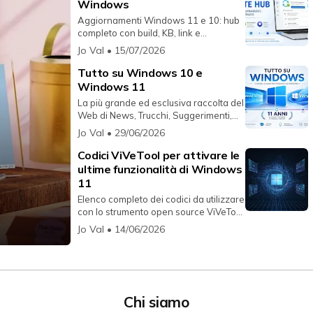
Windows
Aggiornamenti Windows 11 e 10: hub
completo con build, KB, link e
riferimenti ufficiali sempre aggio...
Jo Val
• 15/07/2026
Tutto su Windows 10 e
Windows 11
La più grande ed esclusiva raccolta del
Web di News, Trucchi, Suggerimenti,
Video e Informazioni rig...
Jo Val
• 29/06/2026
Codici ViVeTool per attivare le
ultime funzionalità di Windows
11
Elenco completo dei codici da utilizzare
con lo strumento open source ViVeTool
per abilitare funzion...
Jo Val
• 14/06/2026
Chi siamo