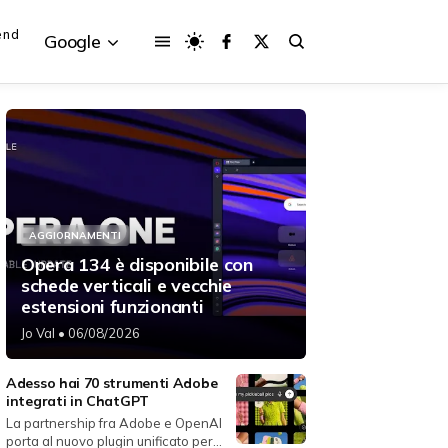
end
Google
{{POSTS[3].LABEL}}
{{POSTS[3].LABEL}}
{{posts[3].title}}
{{posts[3].title}}
AGGIORNAMENTI
Opera 134 è disponibile con
schede verticali e vecchie
estensioni funzionanti
Jo Val
• 06/08/2026
Adesso hai 70 strumenti Adobe
integrati in ChatGPT
La partnership fra Adobe e OpenAI
porta al nuovo plugin unificato per...