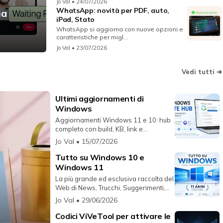
Jo Val
• 24/07/2026
WhatsApp: novità per PDF, auto,
ia
iPad, Stato
WhatsApp si aggiorna con nuove opzioni e
caratteristiche per migl...
Jo Val
• 23/07/2026
Vedi tutti ➔
Ultimi aggiornamenti di
Windows
Aggiornamenti Windows 11 e 10: hub
completo con build, KB, link e
riferimenti ufficiali sempre aggio...
Jo Val
• 15/07/2026
Tutto su Windows 10 e
Windows 11
La più grande ed esclusiva raccolta del
Web di News, Trucchi, Suggerimenti,
Video e Informazioni rig...
Jo Val
• 29/06/2026
Codici ViVeTool per attivare le