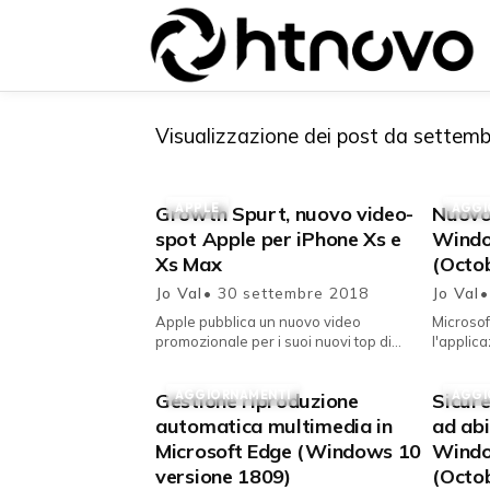
Visualizzazione dei post da settem
APPLE
AGGI
Growth Spurt, nuovo video-
Nuovo
{{POSTS[0].LABEL}}
{{POSTS[0].LABEL}}
spot Apple per iPhone Xs e
Windo
{{posts[0].title}}
{{posts[0].title}}
Xs Max
(Octo
Jo Val
• 30 settembre 2018
Jo Val
•
Apple pubblica un nuovo video
Microsof
promozionale per i suoi nuovi top di
l'applic
gamma della linea smartphone, iPhone
mista ne
Xs e Xs Max. Continua la promozi...
funziona
AGGIORNAMENTI
AGGI
Gestione riproduzione
Sicur
automatica multimedia in
ad abi
Microsoft Edge (Windows 10
Windo
versione 1809)
(Octo