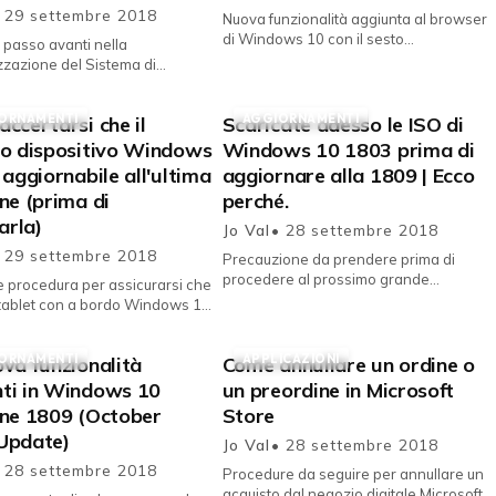
 29 settembre 2018
Nuova funzionalità aggiunta al browser
di Windows 10 con il sesto
e passo avanti nella
aggiornamento delle funzionalità,
zzazione del Sistema di
October 2018 Update. Fra le tante n...
ne integrato in Windows 10
rvizio di cloud storage
ORNAMENTI
AGGIORNAMENTI
ccertarsi che il
Scaricate adesso le ISO di
....
io dispositivo Windows
Windows 10 1803 prima di
 aggiornabile all'ultima
aggiornare alla 1809 | Ecco
ne (prima di
perché.
larla)
Jo Val
• 28 settembre 2018
 29 settembre 2018
Precauzione da prendere prima di
procedere al prossimo grande
 procedura per assicurarsi che
aggiornamento delle funzionalità a
tablet con a bordo Windows 10
Windows 10, October 2018 Update. Il
atibile con la versione più
ses...
del Sistema operat...
ORNAMENTI
APPLICAZIONI
va funzionalità
Come annullare un ordine o
ti in Windows 10
un preordine in Microsoft
one 1809 (October
Store
Update)
Jo Val
• 28 settembre 2018
 28 settembre 2018
Procedure da seguire per annullare un
acquisto dal negozio digitale Microsoft