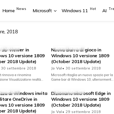
News
Hot
Tr
Home
Microsoft
Windows 11
AI
bre, 2018
ORNAMENTI
AGGIORNAMENTI
 3D Viewer in
Nuova Barra di gioco in
{{POSTS[1].LABEL}}
{{POSTS[1].LABEL}}
{{POSTS[2].LABEL}}
{{POSTS[2].LABEL}}
ws 10 versione 1809
Windows 10 versione 1809
{{posts[1].title}}
{{posts[1].title}}
{{posts[2].title}}
{{posts[2].title}}
ber 2018 Update)
(October 2018 Update)
 30 settembre 2018
Jo Val
• 30 settembre 2018
t rinnova e rinomina
Microsoft ritaglia un nuovo spazio per la
azione Visualizzatore realtà
Game bar di Windows 10, ulteriormente
l sesto aggiornamento delle
migliorata con il sesto aggiornamento
lità del suo Sistema oper...
delle funzionalità. ...
ORNAMENTI
AGGIORNAMENTI
ezza di Windows invita
Dizionario Microsoft Edge in
litare OneDrive in
Windows 10 versione 1809
ws 10 versione 1809
(October 2018 Update)
ber 2018 Update)
Jo Val
• 29 settembre 2018