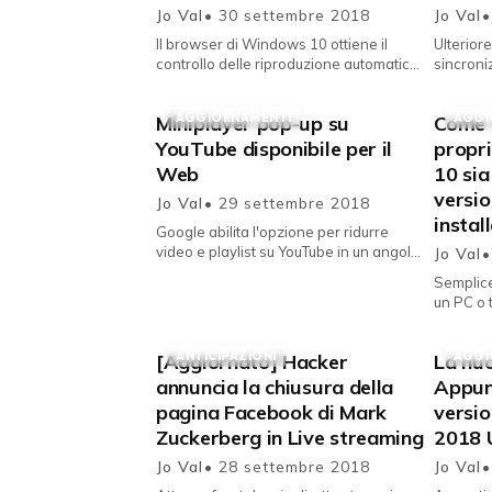
Jo Val
• 30 settembre 2018
Jo Val
•
Il browser di Windows 10 ottiene il
Ulterior
controllo delle riproduzione automatica
sincroni
di elementi multimediali nei siti Web con
protezio
l'ultimo aggiorna...
con il se
AGGIORNAMENTI
AGGI
Miniplayer pop-up su
Come a
Microsoft
YouTube disponibile per il
propr
Web
10 sia
versio
Jo Val
• 29 settembre 2018
instal
Google abilita l'opzione per ridurre
video e playlist su YouTube in un angolo
Jo Val
•
del desktop, consentendo
Semplice
visualizzazione ed interazione d...
un PC o 
sia comp
recente 
ANTICIPAZIONI
AGGI
[Aggiornato] Hacker
La nuo
annuncia la chiusura della
Appun
pagina Facebook di Mark
versi
Zuckerberg in Live streaming
2018 
Jo Val
• 28 settembre 2018
Jo Val
•