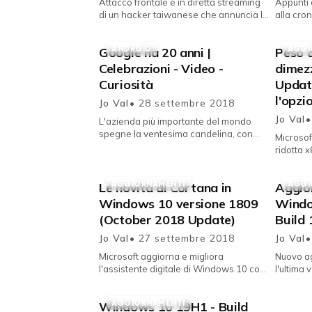
Attacco frontale e in diretta streaming
Appunti 
di un hacker taiwanese che annuncia la
alla cron
cancellazione della pagina del
Windows 
fondatore di Facebook. Agg...
ANDROID
AGGI
Google ha 20 anni |
Peso 
Celebrazioni - Video -
dimezz
Curiosità
Updat
l'opzi
Jo Val
• 28 settembre 2018
Jo Val
•
L'azienda più importante del mondo
spegne la ventesima candelina, con
Microsof
aneddoti, celebrazioni, video e iniziative
ridotta x
per festeggiare e rico...
consente
aggiorna
AGGIORNAMENTI
AGGI
Le novità di Cortana in
Aggio
Windows 10 versione 1809
Windo
(October 2018 Update)
Build
Jo Val
• 27 settembre 2018
Jo Val
•
Microsoft aggiorna e migliora
Nuovo a
l'assistente digitale di Windows 10 con
l'ultima
il rilascio del sesto Major Update del
operativ
Sistema operativo per disp...
AGGIORNAMENTI
Windows 10 19H1 - Build