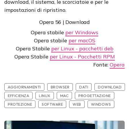
download, il sistema, le scorciatoie e per le
impostazioni di ripristino.
Opera 56 | Download
Opera stabile
per Windows
Opera stabile
per macOS
Opera Stabile
per Linux - pacchetti deb
Opera Stabile
per Linux - Pacchetti RPM
Fonte:
Opera
AGGIORNAMENTI
BROWSER
DATI
DOWNLOAD
EFFICIENZA
LINUX
MAC
PROGETTAZIONE
PROTEZIONE
SOFTWARE
WEB
WINDOWS