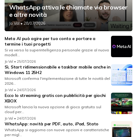
WhatsApp attiva le chiamate via browser
e altre novità
Jo Val
• 28/07/2026
Meta AI può agire per tuo conto e portare a
termine i tuoi progetti
Si va verso la superintelligenza personale grazie al nuovo
modell...
Jo Val
• 25/07/2026
Sì, Start ridimensionabile e taskbar mobile anche in
Windows 11 25H2
Microsoft conferma l'implementazione di tutte le novità del
2026...
Jo Val
• 24/07/2026
Ecco lo streaming gratis con pubblicità per giochi
XBOX
Microsoft lancia la nuova opzione di gioco gratuito sul
cloud per...
Jo Val
• 24/07/2026
WhatsApp: novità per PDF, auto, iPad, Stato
WhatsApp si aggiorna con nuove opzioni e caratteristiche
per migl...