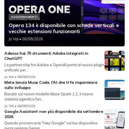
AGGIORNAMENTI
Opera 134 è disponibile con schede verticali e
vecchie estensioni funzionanti
Jo Val
• 06/08/2026
Adesso hai 70 strumenti Adobe integrati in
ChatGPT
La partnership fra Adobe e OpenAI porta al nuovo plugin
unificato per...
Jo Val
• 06/08/2026
Meta lancia Muse Code, l'AI che ti fa risparmiare
sullo sviluppo
Basato sul nuovo modello Muse Spark 1.2, il nuovo
sistema agentico fun...
Jo Val
• 06/08/2026
Google Assistant non più disponibile da settembre
2026
Quando pronuncerai "Hey Google" sul tuo dispositivo
avrai sempre Gemin...