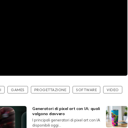
I
GAMES
PROGETTAZIONE
SOFTWARE
VIDEO
Generatori di pixel art con IA: quali
valgono davvero
I principali generatori di pixel art con IA
disponibili oggi...