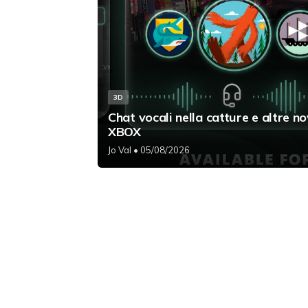
3D
Chat vocali nella catture e altre no
XBOX
Jo Val
• 05/08/2026