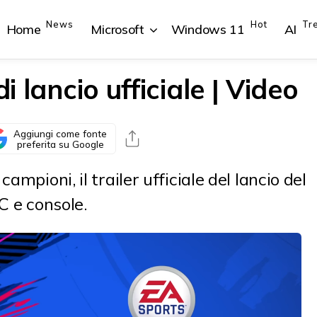
News
Hot
Tr
Home
Microsoft
Windows 11
AI
di lancio ufficiale | Video
Aggiungi come fonte
{{POSTS[1].LABEL}}
{{POSTS[1].LABEL}}
{{POSTS[2].LABEL}}
{{POSTS[2].LABEL}}
preferita su Google
{{posts[1].title}}
{{posts[1].title}}
{{posts[2].title}}
{{posts[2].title}}
ampioni, il trailer ufficiale del lancio del
C e console.