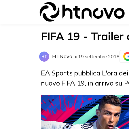
FIFA 19 - Trailer 
HTNovo
• 19 settembre 2018
HT
{{POSTS[0].LABEL}}
{{POSTS[0].LABEL}}
{{posts[0].title}}
{{posts[0].title}}
EA Sports pubblica L'ora dei c
nuovo FIFA 19, in arrivo su P