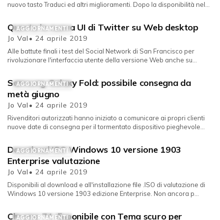
nuovo tasto Traduci ed altri miglioramenti. Dopo la disponibilità nel...
Questa la nuova UI di Twitter su Web desktop
AGGIORNAMENTI
Jo Val
• 24 aprile 2019
Alle battute finali i test del Social Network di San Francisco per
rivoluzionare l'interfaccia utente della versione Web anche su
deskt...
Samsung Galaxy Fold: possibile consegna da
AGGIORNAMENTI
metà giugno
Jo Val
• 24 aprile 2019
Rivenditori autorizzati hanno iniziato a comunicare ai propri clienti
nuove date di consegna per il tormentato dispositivo pieghevole
Samsu...
Download ISO Windows 10 versione 1903
AGGIORNAMENTI
Enterprise valutazione
Jo Val
• 24 aprile 2019
Disponibili al download e all'installazione file .ISO di valutazione di
Windows 10 versione 1903 edizione Enterprise. Non ancora p...
Chrome 74 disponibile con Tema scuro per
AGGIORNAMENTI