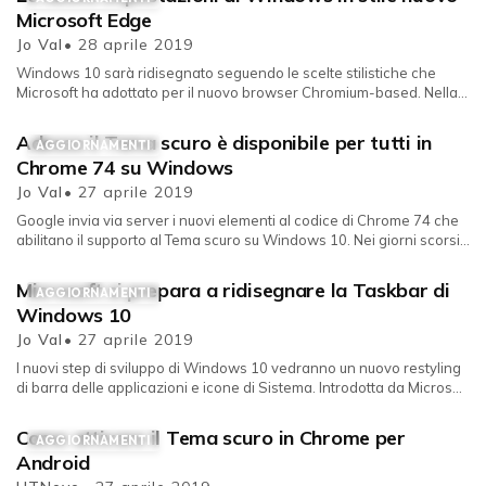
Microsoft Edge
Jo Val
• 28 aprile 2019
Windows 10 sarà ridisegnato seguendo le scelte stilistiche che
Microsoft ha adottato per il nuovo browser Chromium-based. Nella
giornata...
Adesso il Tema scuro è disponibile per tutti in
AGGIORNAMENTI
Chrome 74 su Windows
Jo Val
• 27 aprile 2019
Google invia via server i nuovi elementi al codice di Chrome 74 che
abilitano il supporto al Tema scuro su Windows 10. Nei giorni scorsi...
Microsoft si prepara a ridisegnare la Taskbar di
AGGIORNAMENTI
Windows 10
Jo Val
• 27 aprile 2019
I nuovi step di sviluppo di Windows 10 vedranno un nuovo restyling
di barra delle applicazioni e icone di Sistema. Introdotta da Micros...
Come attivare il Tema scuro in Chrome per
AGGIORNAMENTI
Android