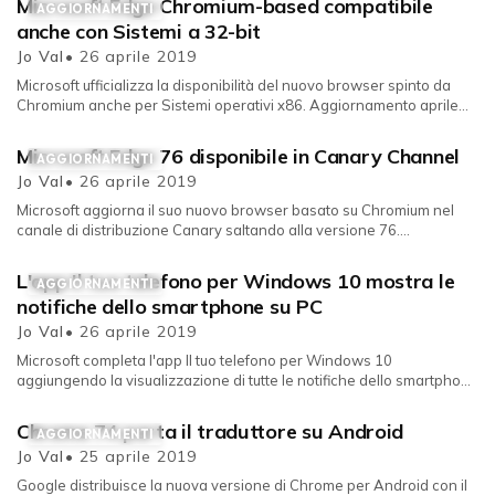
Microsoft Edge Chromium-based compatibile
AGGIORNAMENTI
anche con Sistemi a 32-bit
Jo Val
• 26 aprile 2019
Microsoft ufficializza la disponibilità del nuovo browser spinto da
Chromium anche per Sistemi operativi x86. Aggiornamento aprile
26, 2...
Microsoft Edge 76 disponibile in Canary Channel
AGGIORNAMENTI
Jo Val
• 26 aprile 2019
Microsoft aggiorna il suo nuovo browser basato su Chromium nel
canale di distribuzione Canary saltando alla versione 76.
L'aggiornam...
L'app Il tuo telefono per Windows 10 mostra le
AGGIORNAMENTI
notifiche dello smartphone su PC
Jo Val
• 26 aprile 2019
Microsoft completa l'app Il tuo telefono per Windows 10
aggiungendo la visualizzazione di tutte le notifiche dello smartphone
su device...
Chrome 74 porta il traduttore su Android
AGGIORNAMENTI
Jo Val
• 25 aprile 2019
Google distribuisce la nuova versione di Chrome per Android con il