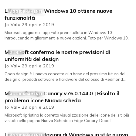
Chromium. Nel p...
L'App Foto per Windows 10 ottiene nuove
AGGIORNAMENTI
funzionalità
Jo Val
• 29 aprile 2019
Microsoft aggiorna l'app Foto preinstallata in Windows 10
introducendo miglioramenti e nuove opzioni. Foto per Windows 10
si aggior...
Microsoft conferma le nostre previsioni di
2-IN-1
uniformità del design
Jo Val
• 29 aprile 2019
Open design è il nuovo concetto alla base del prossimo futuro del
design di prodotti software e hardware del colosso di Redmond.
Sono di...
Microsoft Edge Canary v76.0.144.0 | Risolto il
AGGIORNAMENTI
problema icone Nuova scheda
Jo Val
• 29 aprile 2019
Microsoft ripristina la corretta visualizzazione delle icone dei siti più
visitati nella pagina Nuova Scheda in Edge Canary. Dopo l'...
Le nuove Impostazioni di Windows in stile nuovo
AGGIORNAMENTI