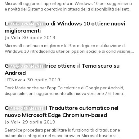
Microsoft aggiorna l'app integrata in Windows 10 per suggerimenti
e novità del Sistema operativo in attesa della disponibilità del sett...
La Barra di gioco di Windows 10 ottiene nuovi
AGGIORNAMENTI
miglioramenti
Jo Val
• 30 aprile 2019
Microsoft continua a migliorare la Barra di gioco multifunzione di
Windows 10 introducendo ulteriori opzioni social e di condivisione.
D...
Google Calcolatrice ottiene il Tema scuro su
AGGIORNAMENTI
Android
HTNovo
• 30 aprile 2019
Dark Mode anche per l'app Calcolatrice di Google per Android,
disponibile con l'aggiornamento alla nuova versione 7.6. Tema
scur...
Come abilitare il Traduttore automatico nel
AGGIORNAMENTI
nuovo Microsoft Edge Chromium-based
Jo Val
• 29 aprile 2019
Semplice procedura per abilitare la funzionalità di traduzione
automatica integrata nel nuovo browser Microsof basato su