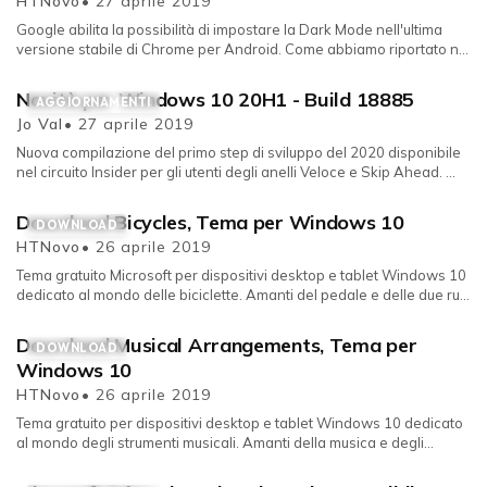
HTNovo
• 27 aprile 2019
Google abilita la possibilità di impostare la Dark Mode nell'ultima
versione stabile di Chrome per Android. Come abbiamo riportato n...
Novità per Windows 10 20H1 - Build 18885
AGGIORNAMENTI
Jo Val
• 27 aprile 2019
Nuova compilazione del primo step di sviluppo del 2020 disponibile
nel circuito Insider per gli utenti degli anelli Veloce e Skip Ahead. ...
Download Bicycles, Tema per Windows 10
DOWNLOAD
HTNovo
• 26 aprile 2019
Tema gratuito Microsoft per dispositivi desktop e tablet Windows 10
dedicato al mondo delle biciclette. Amanti del pedale e delle due ru...
Download Musical Arrangements, Tema per
DOWNLOAD
Windows 10
HTNovo
• 26 aprile 2019
Tema gratuito per dispositivi desktop e tablet Windows 10 dedicato
al mondo degli strumenti musicali. Amanti della musica e degli
strume...