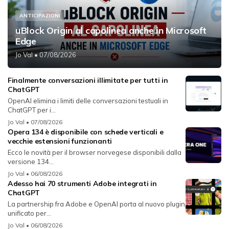
ANTICIPAZIONI
uBlock Origin al capolinea anche in Microsoft
Edge
Jo Val
• 07/08/2026
Finalmente conversazioni illimitate per tutti in
ChatGPT
OpenAI elimina i limiti delle conversazioni testuali in
ChatGPT per i...
Jo Val
• 07/08/2026
Opera 134 è disponibile con schede verticali e
vecchie estensioni funzionanti
Ecco le novità per il browser norvegese disponibili dalla
versione 134...
Jo Val
• 06/08/2026
Adesso hai 70 strumenti Adobe integrati in
ChatGPT
La partnership fra Adobe e OpenAI porta al nuovo plugin
unificato per...
Jo Val
• 06/08/2026