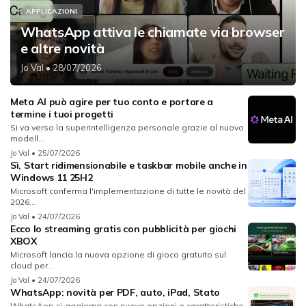
APPLICAZIONI
WhatsApp attiva le chiamate via browser
e altre novità
Jo Val
• 28/07/2026
Meta AI può agire per tuo conto e portare a
termine i tuoi progetti
Si va verso la superintelligenza personale grazie al nuovo
modell...
Jo Val
• 25/07/2026
Sì, Start ridimensionabile e taskbar mobile anche in
Windows 11 25H2
Microsoft conferma l'implementazione di tutte le novità del
2026...
Jo Val
• 24/07/2026
Ecco lo streaming gratis con pubblicità per giochi
XBOX
Microsoft lancia la nuova opzione di gioco gratuito sul
cloud per...
Jo Val
• 24/07/2026
WhatsApp: novità per PDF, auto, iPad, Stato
WhatsApp si aggiorna con nuove opzioni e caratteristiche