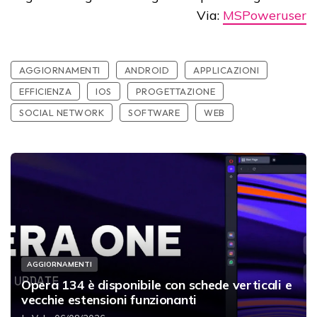
Via:
MSPoweruser
AGGIORNAMENTI
ANDROID
APPLICAZIONI
EFFICIENZA
IOS
PROGETTAZIONE
SOCIAL NETWORK
SOFTWARE
WEB
AGGIORNAMENTI
Opera 134 è disponibile con schede verticali e
vecchie estensioni funzionanti