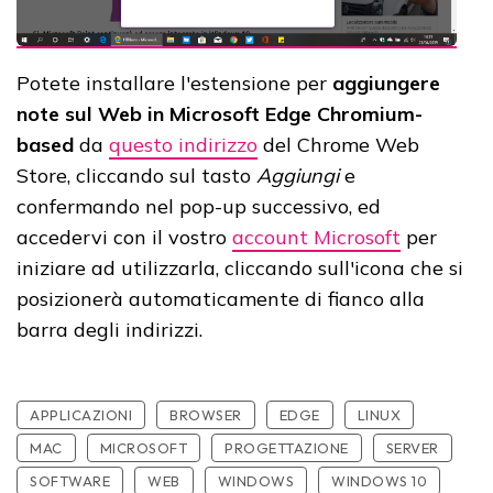
Potete installare l'estensione per
aggiungere
note sul Web in Microsoft Edge Chromium-
based
da
questo indirizzo
del Chrome Web
Store, cliccando sul tasto
Aggiungi
e
confermando nel pop-up successivo, ed
accedervi con il vostro
account Microsoft
per
iniziare ad utilizzarla, cliccando sull'icona che si
posizionerà automaticamente di fianco alla
barra degli indirizzi.
APPLICAZIONI
BROWSER
EDGE
LINUX
MAC
MICROSOFT
PROGETTAZIONE
SERVER
SOFTWARE
WEB
WINDOWS
WINDOWS 10