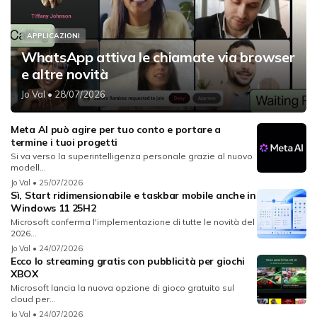
APPLICAZIONI
WhatsApp attiva le chiamate via browser
e altre novità
Jo Val
• 28/07/2026
Meta AI può agire per tuo conto e portare a
termine i tuoi progetti
Si va verso la superintelligenza personale grazie al nuovo
modell...
Jo Val
• 25/07/2026
Sì, Start ridimensionabile e taskbar mobile anche in
Windows 11 25H2
Microsoft conferma l'implementazione di tutte le novità del
2026...
Jo Val
• 24/07/2026
Ecco lo streaming gratis con pubblicità per giochi
XBOX
Microsoft lancia la nuova opzione di gioco gratuito sul
cloud per...
Jo Val
• 24/07/2026