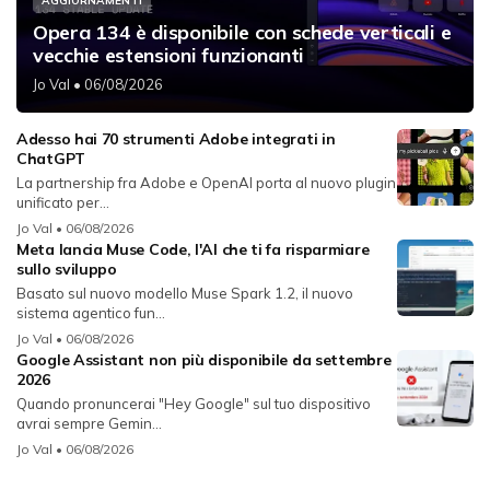
AGGIORNAMENTI
Opera 134 è disponibile con schede verticali e
vecchie estensioni funzionanti
Jo Val
• 06/08/2026
Adesso hai 70 strumenti Adobe integrati in
ChatGPT
La partnership fra Adobe e OpenAI porta al nuovo plugin
unificato per...
Jo Val
• 06/08/2026
Meta lancia Muse Code, l'AI che ti fa risparmiare
sullo sviluppo
Basato sul nuovo modello Muse Spark 1.2, il nuovo
sistema agentico fun...
Jo Val
• 06/08/2026
Google Assistant non più disponibile da settembre
2026
Quando pronuncerai "Hey Google" sul tuo dispositivo
avrai sempre Gemin...
Jo Val
• 06/08/2026