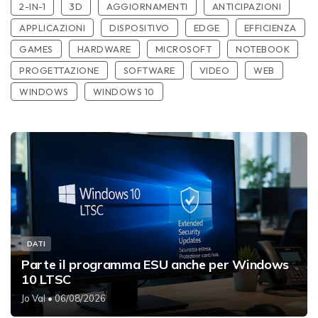
2-IN-1
3D
AGGIORNAMENTI
ANTICIPAZIONI
APPLICAZIONI
DISPOSITIVO
EDGE
EFFICIENZA
GAMES
HARDWARE
MICROSOFT
NOTEBOOK
PROGETTAZIONE
SOFTWARE
VIDEO
WEB
WINDOWS
WINDOWS 10
DATI
Parte il programma ESU anche per Windows
10 LTSC
Jo Val
• 06/08/2026