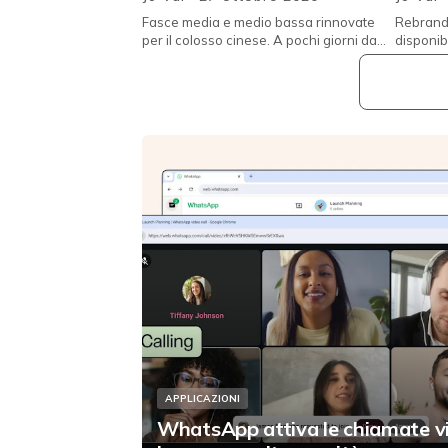
Fasce media e medio bassa rinnovate
Rebrand 
per il colosso cinese. A pochi giorni dal
disponib
lancio del nuovo quasi top di gamma
quelli ri
aziendale, il nuovo 8T , O...
APPLICAZIONI
WhatsApp attiva le chiamate v