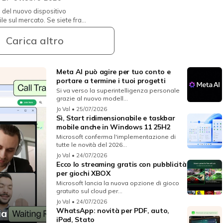
del nuovo dispositivo
ile sul mercato. Se siete fra
masti impressionati dai nuovi
smartphone Xiaomi della Mi 10T f...
Carica altro
Meta AI può agire per tuo conto e
portare a termine i tuoi progetti
Si va verso la superintelligenza personale
grazie al nuovo modell...
Jo Val
• 25/07/2026
Sì, Start ridimensionabile e taskbar
mobile anche in Windows 11 25H2
Microsoft conferma l'implementazione di
tutte le novità del 2026...
Jo Val
• 24/07/2026
Ecco lo streaming gratis con pubblicità
per giochi XBOX
Microsoft lancia la nuova opzione di gioco
gratuito sul cloud per...
Jo Val
• 24/07/2026
WhatsApp: novità per PDF, auto,
ia
iPad, Stato