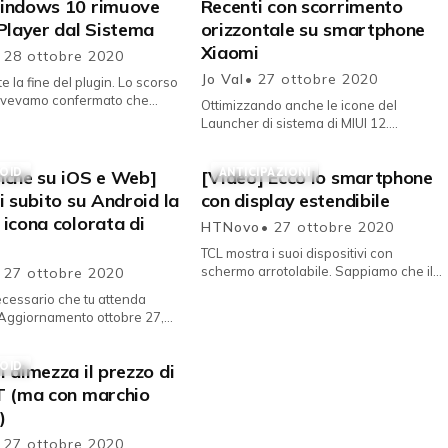
indows 10 rimuove
Recenti con scorrimento
Player dal Sistema
orizzontale su smartphone
Xiaomi
 28 ottobre 2020
Jo Val
• 27 ottobre 2020
e la fine del plugin. Lo scorso
avevamo confermato che
Ottimizzando anche le icone del
iederà di disinstallare Flash
Launcher di sistema di MIUI 12.
ayer entro la fine del 2020,...
L'interfaccia MIUI degli smartphone
Xiaomi è sicuramente una delle pers...
OID
ANTICIPAZIONI
nche su iOS e Web]
[Video] Ecco lo smartphone
i subito su Android la
con display estendibile
icona colorata di
HTNovo
• 27 ottobre 2020
TCL mostra i suoi dispositivi con
schermo arrotolabile. Sappiamo che il
 27 ottobre 2020
prossimo biennio sarà quello che vedrà
cessario che tu attenda
l'introduzione sul mercat...
Aggiornamento ottobre 27,
nere ovunque la nuova icona
OID
 dimezza il prezzo di
T (ma con marchio
)
 27 ottobre 2020