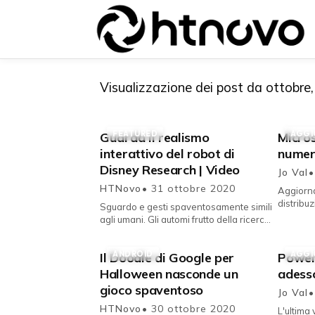
Visualizzazione dei post da ottobre
FEATURED
AGGI
Guarda il realismo
Micro
{{POSTS[0].LABEL}}
{{POSTS[0].LABEL}}
interattivo del robot di
numer
{{posts[0].title}}
{{posts[0].title}}
Disney Research | Video
Jo Val
•
HTNovo
• 31 ottobre 2020
Aggiorna
distribuzio
Sguardo e gesti spaventosamente simili
numerose
agli umani. Gli automi frutto della ricerca
per il su
robotica degli ultimi anni hanno
somiglianze e sembianze...
ANDROID
AGGI
Il Doodle di Google per
Power
Halloween nasconde un
adesso
gioco spaventoso
Jo Val
•
HTNovo
• 30 ottobre 2020
L'ultima 