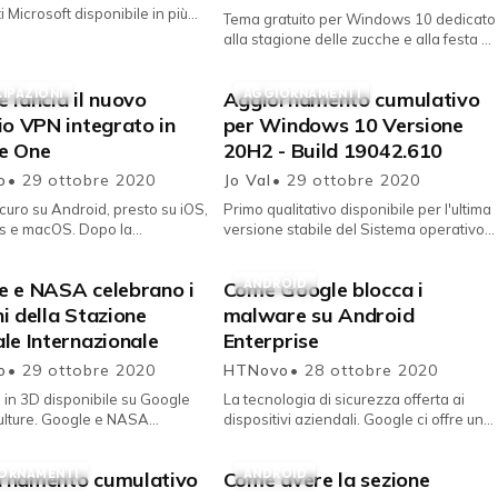
 Microsoft disponibile in più
Tema gratuito per Windows 10 dedicato
icrosoft annuncia il rilascio
alla stagione delle zucche e alla festa di
sione 0.25 ...
Halloween, con 13 immagini in alta
definizione. Pumpkin S...
CIPAZIONI
AGGIORNAMENTI
 lancia il nuovo
Aggiornamento cumulativo
io VPN integrato in
per Windows 10 Versione
e One
20H2 - Build 19042.610
vo
• 29 ottobre 2020
Jo Val
• 29 ottobre 2020
sicuro su Android, presto su iOS,
Primo qualitativo disponibile per l'ultima
 e macOS. Dopo la
versione stabile del Sistema operativo
ica su come protegge i
Microsoft. Dopo il rilascio pubblico
ivi aziendali son Sistema
iniziato lo scor...
ANDROID
e e NASA celebrano i
Come Google blocca i
...
i della Stazione
malware su Android
le Internazionale
Enterprise
vo
• 29 ottobre 2020
HTNovo
• 28 ottobre 2020
ve in 3D disponibile su Google
La tecnologia di sicurezza offerta ai
ulture. Google e NASA
dispositivi aziendali. Google ci offre una
ano una collaborazione per
panoramica di come blocca i malware
celerare i primi 20 anni dell...
sui dispositivi che e...
ORNAMENTI
ANDROID
rnamento cumulativo
Come avere la sezione