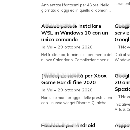
strumenti
Annientate i fantasmi per 48 ore. Nella
lingue. M
giornata di oggi ed in quella di domani
della ver
potete darvi da fare festeggiando
Halloween 2020 con il nuov...
ANTICIPAZIONI
ANTI
Adesso potete installare
Google
WSL in Windows 10 con un
serviz
unico comando
Googl
Jo Val
• 29 ottobre 2020
HTNo
Nel frattempo, termina l'esperimento del
Dati al 
nuovo Calendario. Compilazione senza
Windows
novità appariscenti ma con diversi
panoram
spunti importanti quell...
disposit
AGGIORNAMENTI
3D
[Video] Le novità per Xbox
Googl
operativo
Game Bar di fine 2020
20 ann
Spazia
Jo Val
• 29 ottobre 2020
HTNo
Non solo monitoraggio delle prestazioni
con il nuovo widget Risorse. Qualche
Iniziati
giorno fa vi abbiamo comunicato la
Arts & C
disponibilità generale del ...
annunci
AGGIORNAMENTI
AGGI
Facebook per Android
Aggio