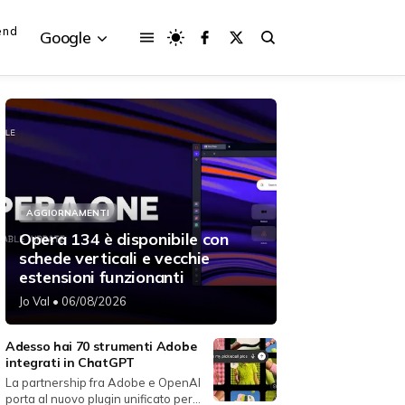
end
Google
{{POSTS[3].LABEL}}
{{POSTS[3].LABEL}}
{{posts[3].title}}
{{posts[3].title}}
AGGIORNAMENTI
Opera 134 è disponibile con
schede verticali e vecchie
estensioni funzionanti
Jo Val
• 06/08/2026
Adesso hai 70 strumenti Adobe
integrati in ChatGPT
La partnership fra Adobe e OpenAI
porta al nuovo plugin unificato per...