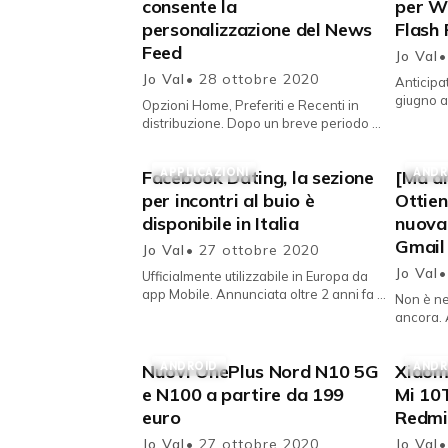
consente la
per W
personalizzazione del News
Flash 
Feed
Jo Val
•
Jo Val
• 28 ottobre 2020
Anticipat
giugno 
Opzioni Home, Preferiti e Recenti in
Adobe ch
distribuzione. Dopo un breve periodo di
Pl
test per alcuni selezionati account,
Facebook distribuisce a p...
APPLICAZIONI
ANDR
Facebook Dating, la sezione
[Ma a
per incontri al buio è
Ottien
disponibile in Italia
nuova 
Gmail
Jo Val
• 27 ottobre 2020
Jo Val
•
Ufficialmente utilizzabile in Europa da
app Mobile. Annunciata oltre 2 anni fa e
Non è ne
con test avviati solamente in alcuni
ancora. 
paesi selezionati, Fac...
2020 - Non servono più seconde vie
per otte
ANDROID
ANDR
Nuovi OnePlus Nord N10 5G
Xiaomi
co...
e N100 a partire da 199
Mi 10
euro
Redmi
Jo Val
• 27 ottobre 2020
Jo Val
•