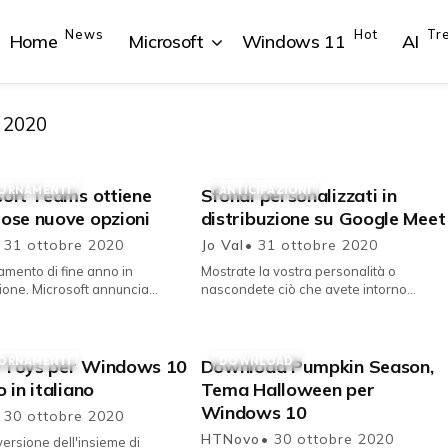
News
Hot
Tr
Home
Microsoft
Windows 11
AI
, 2020
ORNAMENTI
ANTICIPAZIONI
soft Teams ottiene
Sfondi personalizzati in
{{POSTS[1].LABEL}}
{{POSTS[1].LABEL}}
{{POSTS[2].LABEL}}
{{POSTS[2].LABEL}}
ose nuove opzioni
distribuzione su Google Meet
{{posts[1].title}}
{{posts[1].title}}
{{posts[2].title}}
{{posts[2].title}}
 31 ottobre 2020
Jo Val
• 31 ottobre 2020
mento di fine anno in
Mostrate la vostra personalità o
ne. Microsoft annuncia
nascondete ciò che avete intorno
 nuove opzioni e funzionalità
durante le videoconferenze. Google ha
o servizio di videoconferen...
iniziato la distribuzione sul Web ...
ORNAMENTI
DOWNLOAD
Toys per Windows 10
Download Pumpkin Season,
 in italiano
Tema Halloween per
Windows 10
 30 ottobre 2020
HTNovo
• 30 ottobre 2020
versione dell'insieme di