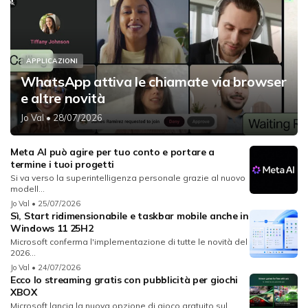
APPLICAZIONI
WhatsApp attiva le chiamate via browser
e altre novità
Jo Val
• 28/07/2026
Meta AI può agire per tuo conto e portare a
termine i tuoi progetti
Si va verso la superintelligenza personale grazie al nuovo
modell...
Jo Val
• 25/07/2026
Sì, Start ridimensionabile e taskbar mobile anche in
Windows 11 25H2
Microsoft conferma l'implementazione di tutte le novità del
2026...
Jo Val
• 24/07/2026
Ecco lo streaming gratis con pubblicità per giochi
XBOX
Microsoft lancia la nuova opzione di gioco gratuito sul