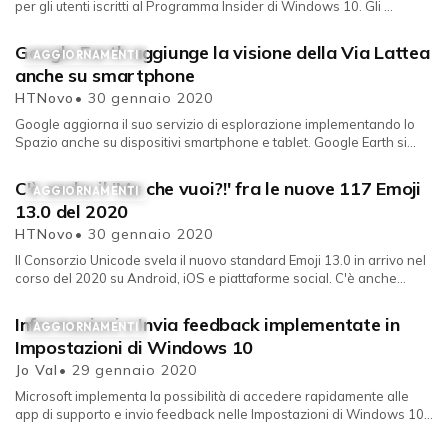
per gli utenti iscritti al Programma Insider di Windows 10. Gli ...
Google Earth aggiunge la visione della Via Lattea
AGGIORNAMENTI
anche su smartphone
HTNovo
• 30 gennaio 2020
Google aggiorna il suo servizio di esplorazione implementando lo
Spazio anche su dispositivi smartphone e tablet. Google Earth si
aggior...
C'è anche il 'Ma che vuoi?!' fra le nuove 117 Emoji
AGGIORNAMENTI
13.0 del 2020
HTNovo
• 30 gennaio 2020
Il Consorzio Unicode svela il nuovo standard Emoji 13.0 in arrivo nel
corso del 2020 su Android, iOS e piattaforme social. C'è anche...
Informazioni e Invia feedback implementate in
AGGIORNAMENTI
Impostazioni di Windows 10
Jo Val
• 29 gennaio 2020
Microsoft implementa la possibilità di accedere rapidamente alle
app di supporto e invio feedback nelle Impostazioni di Windows 10.
Il r...