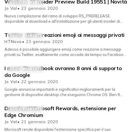
Windows 10 Insider Preview Build 19551 | Novità
AGGIORNAMENTI
Jo Val
• 23 gennaio 2020
Nuova compilazione del ramo di sviluppo RS_PRERELEASE
disponibile al download e all'installazione per gli utenti insider di
Windows 10....
Twitter abilita reazioni emoji ai messaggi privati
AGGIORNAMENTI
HTNovo
• 23 gennaio 2020
Adesso è possibile aggiungere emoji come reazione a messaggi
privati su Twitter, esattamente come accade da tempo su Facebook.
Ispirando...
I nuovi Chromebook avranno 8 anni di supporto
AGGIORNAMENTI
da Google
Jo Val
• 22 gennaio 2020
Google annuncia importanti e significativi miglioramenti per la
gestione di dispositivi desktop che eseguono Chrome OS. Ben 8
anni di su...
Download Microsoft Rewards, estensione per
AGGIORNAMENTI
Edge Chromium
Jo Val
• 21 gennaio 2020
Microsoft rende disponibile l'estensione specifica per il suo