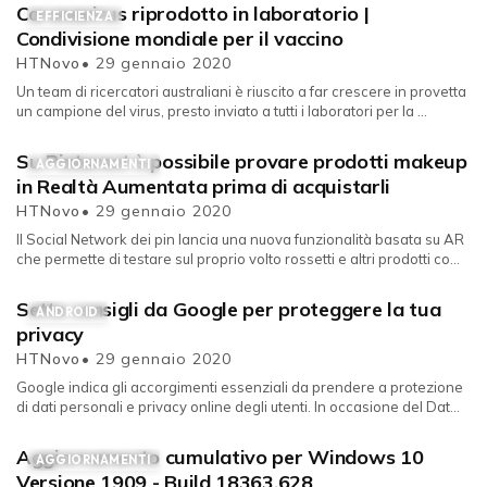
Coronavirus riprodotto in laboratorio |
EFFICIENZA
Condivisione mondiale per il vaccino
HTNovo
• 29 gennaio 2020
Un team di ricercatori australiani è riuscito a far crescere in provetta
un campione del virus, presto inviato a tutti i laboratori per la ...
Su Pinterest è possibile provare prodotti makeup
AGGIORNAMENTI
in Realtà Aumentata prima di acquistarli
HTNovo
• 29 gennaio 2020
Il Social Network dei pin lancia una nuova funzionalità basata su AR
che permette di testare sul proprio volto rossetti e altri prodotti co...
Sette consigli da Google per proteggere la tua
ANDROID
privacy
HTNovo
• 29 gennaio 2020
Google indica gli accorgimenti essenziali da prendere a protezione
di dati personali e privacy online degli utenti. In occasione del Dat...
Aggiornamento cumulativo per Windows 10
AGGIORNAMENTI
Versione 1909 - Build 18363.628