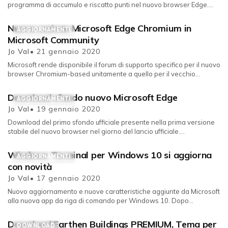
programma di accumulo e riscatto punti nel nuovo browser Edge.
L'e...
Nuova sezione Microsoft Edge Chromium in
AGGIORNAMENTI
Microsoft Community
Jo Val
• 21 gennaio 2020
Microsoft rende disponibile il forum di supporto specifico per il nuovo
browser Chromium-based unitamente a quello per il vecchio
software ...
Download sfondo nuovo Microsoft Edge
AGGIORNAMENTI
Jo Val
• 19 gennaio 2020
Download del primo sfondo ufficiale presente nella prima versione
stabile del nuovo browser nel giorno del lancio ufficiale.
Aggiornamen...
Windows Terminal per Windows 10 si aggiorna
AGGIORNAMENTI
con novità
Jo Val
• 17 gennaio 2020
Nuovo aggiornamento e nuove caratteristiche aggiunte da Microsoft
alla nuova app da riga di comando per Windows 10. Dopo
l'annuncio ...
Download Earthen Buildings PREMIUM, Tema per
DOWNLOAD