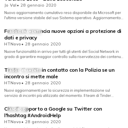
Jo Val
• 28 gennaio 2020
Nuovo aggiornamento cumulativo reso disponibile da Microsoft per
l'ultima versione stabile del suo Sistema operativo. Aggiornamento...
Facebook annuncia nuove opzioni a protezione di
AGGIORNAMENTI
dati e privacy
HTNovo
• 28 gennaio 2020
Nuove funzionalità in arrivo per tutti gli utenti del Social Network in
grado di garantire maggior controllo sulla riservatezza dei contenu...
Tinder ti mette in contatto con la Polizia se un
AGGIORNAMENTI
incontro si mette male
HTNovo
• 28 gennaio 2020
Nuovi aggiornamenti per la sicurezza in implementazione sul
servizio di incontri più utilizzato del momento. Il team di Tinder
annuncia...
Chiedi supporto a Google su Twitter con
ANDROID
l'hashtag #AndroidHelp
HTNovo
• 28 gennaio 2020