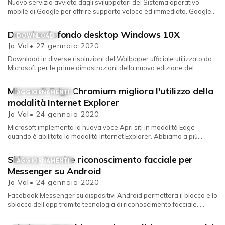
Nuovo servizio avviato dagli sviluppatori del Sistema operativo
mobile di Google per offrire supporto veloce ed immediato. Google
consen...
Download sfondo desktop Windows 10X
DOWNLOAD
Jo Val
• 27 gennaio 2020
Download in diverse risoluzioni del Wallpaper ufficiale utilizzato da
Microsoft per le prime dimostrazioni della nuova edizione del
Sistema...
Microsoft Edge Chromium migliora l'utilizzo della
AGGIORNAMENTI
modalità Internet Explorer
Jo Val
• 24 gennaio 2020
Microsoft implementa la nuova voce Apri siti in modalità Edge
quando è abilitata la modalità Internet Explorer. Abbiamo a più
ripreso pa...
Sblocco tramite riconoscimento facciale per
AGGIORNAMENTI
Messenger su Android
Jo Val
• 24 gennaio 2020
Facebook Messenger su dispositivi Android permetterà il blocco e lo
sblocco dell'app tramite tecnologia di riconoscimento facciale. ...