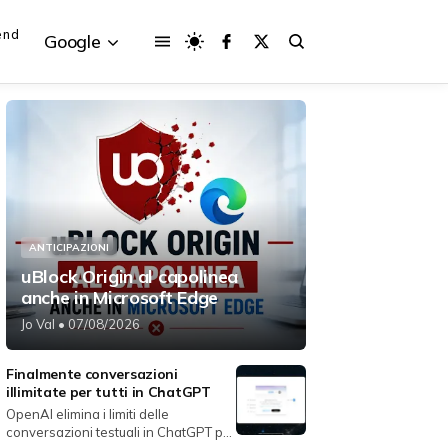
end
Google
{{POSTS[3].LABEL}}
{{POSTS[3].LABEL}}
{{posts[3].title}}
{{posts[3].title}}
ANTICIPAZIONI
uBlock Origin al capolinea
anche in Microsoft Edge
Jo Val
• 07/08/2026
Finalmente conversazioni
illimitate per tutti in ChatGPT
OpenAI elimina i limiti delle
conversazioni testuali in ChatGPT per