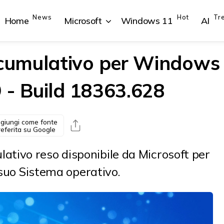
News
Hot
Tr
Home
Microsoft
Windows 11
AI
cumulativo per Windows
 - Build 18363.628
{{POSTS[1].LABEL}}
{{POSTS[1].LABEL}}
{{POSTS[2].LABEL}}
{{POSTS[2].LABEL}}
{{posts[1].title}}
{{posts[1].title}}
{{posts[2].title}}
{{posts[2].title}}
giungi come fonte
referita su Google
tivo reso disponibile da Microsoft per
 suo Sistema operativo.