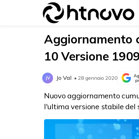
Aggiornamento 
10 Versione 1909
{{POSTS[0].LABEL}}
{{POSTS[0].LABEL}}
{{posts[0].title}}
{{posts[0].title}}
Ag
Jo Val
• 28 gennaio 2020
JV
p
Nuovo aggiornamento cumula
l'ultima versione stabile del