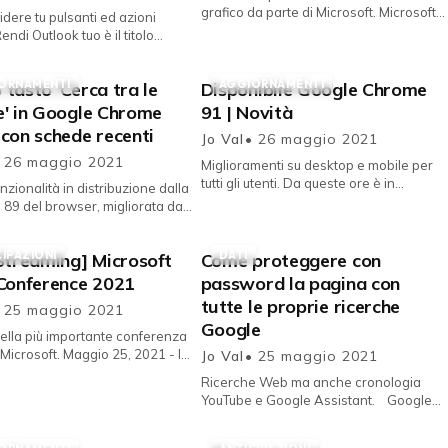
grafico da parte di Microsoft. Microsoft
idere tu pulsanti ed azioni
rende disponibile al download e
i Outlook tuo è il titolo
all'installazione su dispo...
ovità che Microsoft sta
 tutti gl...
ORNAMENTI
AGGIORNAMENTI
tasto 'Cerca tra le
Disponibile Google Chrome
e' in Google Chrome
91 | Novità
con schede recenti
Jo Val
• 26 maggio 2021
 26 maggio 2021
Miglioramenti su desktop e mobile per
tutti gli utenti. Da queste ore è in
nzionalità in distribuzione dalla
distribuzione sui canali stabili per PC e
 89 del browser, migliorata da
smartphone la nuova ver...
1. maggio 26, 2021 - Con il
della versione...
CIPAZIONI
DATI
Streaming] Microsoft
Come proteggere con
 Conference 2021
password la pagina con
tutte le proprie ricerche
 25 maggio 2021
Google
della più importante conferenza
Microsoft. Maggio 25, 2021 - Il
Jo Val
• 25 maggio 2021
teso giorno di apertura di
Ricerche Web ma anche cronologia
t Build Congerenc...
YouTube e Google Assistant. Google
ha introdotto la possibilità per tutti gli
utenti di proteggere con ...