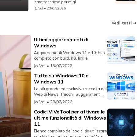
caratteristiche per migl...
Jo Val
• 23/07/2026
Vedi tutti ➔
Ultimi aggiornamenti di
Windows
Aggiornamenti Windows 11 e 10: hub
completo con build, KB, link e
riferimenti ufficiali sempre aggio...
Jo Val
• 15/07/2026
Tutto su Windows 10 e
Windows 11
La più grande ed esclusiva raccolta del
Web di News, Trucchi, Suggerimenti,
Video e Informazioni rig...
Jo Val
• 29/06/2026
Codici ViVeTool per attivare le
ultime funzionalità di Windows
11
Elenco completo dei codici da utilizzare
con lo strumento open source ViVeTool