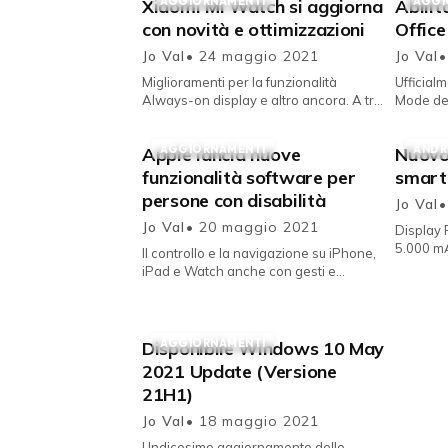
AGGIORNAMENTI
AGGI
Xiaomi Mi Watch si aggiorna
Abilit
con novità e ottimizzazioni
Office
Jo Val
• 24 maggio 2021
Jo Val
•
Miglioramenti per la funzionalità
Ufficial
Always-on display e altro ancora. A tre
Mode del
mesi di distanza dall'ultimo update che
sistema 
introduceva il support...
AGGIORNAMENTI
ANDR
Apple lancia nuove
Nuovo
funzionalità software per
smart
persone con disabilità
Jo Val
•
Jo Val
• 20 maggio 2021
Display 
5.000 m
Il controllo e la navigazione su iPhone,
più inter
iPad e Watch anche con gesti e
sguardi. Apple ha appena annunciato
nuovi ed importanti aggiornament...
AGGIORNAMENTI
Disponibile Windows 10 May
2021 Update (Versione
21H1)
Jo Val
• 18 maggio 2021
Undicesimo aggiornamento delle