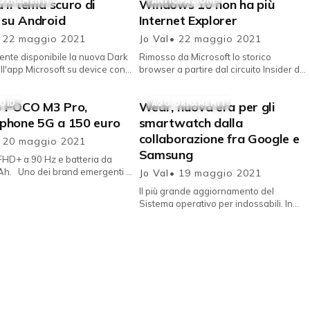
ORNAMENTI
ANTICIPAZIONI
a il tema scuro di
Windows 10 non ha più
 su Android
Internet Explorer
 22 maggio 2021
Jo Val
• 22 maggio 2021
mente disponibile la nuova Dark
Rimosso da Microsoft lo storico
l'app Microsoft su device con
browser a partire dal circuito Insider del
operativo Google. Microsoft ha
Sistema operativo. Internet Explorer
annunciato la disp...
non è più presente in Window...
OID
AGGIORNAMENTI
 POCO M3 Pro,
Wear, nuova era per gli
phone 5G a 150 euro
smartwatch dalla
collaborazione fra Google e
 20 maggio 2021
Samsung
FHD+ a 90 Hz e batteria da
Ah. Uno dei brand emergenti e
Jo Val
• 19 maggio 2021
essanti, ex controllata Xiaomi ,
Il più grande aggiornamento del
del panorama Android la...
Sistema operativo per indossabili. In
occasione della prima giornata di I/O
2021 , Google ha annunciato un...