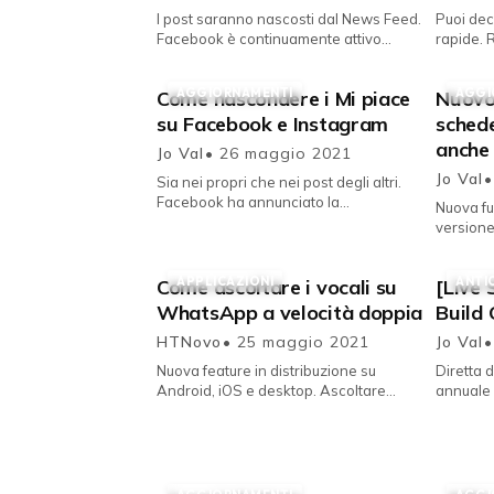
I post saranno nascosti dal News Feed.
Puoi dec
Facebook è continuamente attivo
rapide. Rend
contro il proliferare della
dell'avviso di n
disinformazione sulle proprie pagine ri...
inviando a
AGGIORNAMENTI
AGGI
Come nascondere i Mi piace
Nuovo 
su Facebook e Instagram
sched
anche 
Jo Val
• 26 maggio 2021
Jo Val
•
Sia nei propri che nei post degli altri.
Facebook ha annunciato la
Nuova fu
distribuzione di una nuova caratteristica
versione
per i propri social network c...
Chrome 9
rilascio 
APPLICAZIONI
ANTI
Come ascoltare i vocali su
[Live 
WhatsApp a velocità doppia
Build
HTNovo
• 25 maggio 2021
Jo Val
•
Nuova feature in distribuzione su
Diretta 
Android, iOS e desktop. Ascoltare
annuale 
messaggi vocali, specie se
tanto at
particolarmente lunghi, può essere
Microsof
fastidioso...