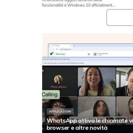
funzionalità a Windows 10 ufficialmente
lanciato da Microsoft. Come da
programma, Microsoft ha annunciato
og...
APPLICAZIONI
WhatsApp attiva le chiamate v
browser e altre novità