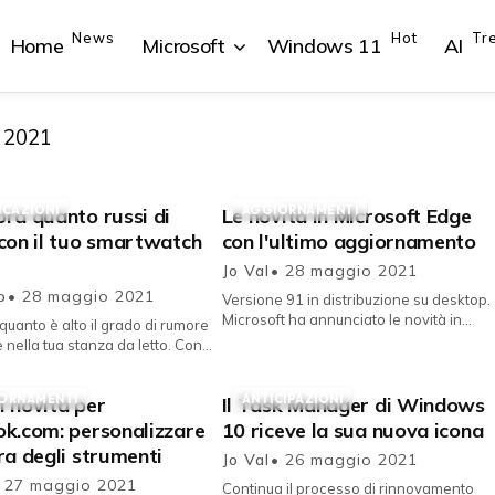
News
Hot
Tr
Home
Microsoft
Windows 11
AI
, 2021
ICAZIONI
AGGIORNAMENTI
ra quanto russi di
Le novità in Microsoft Edge
{{POSTS[1].LABEL}}
{{POSTS[1].LABEL}}
{{POSTS[2].LABEL}}
{{POSTS[2].LABEL}}
con il tuo smartwatch
con l'ultimo aggiornamento
{{posts[1].title}}
{{posts[1].title}}
{{posts[2].title}}
{{posts[2].title}}
Jo Val
• 28 maggio 2021
vo
• 28 maggio 2021
Versione 91 in distribuzione su desktop.
Microsoft ha annunciato le novità in
quanto è alto il grado di rumore
Microsoft Edge a disposizione di tutti gli
nella tua stanza da letto. Con il
utenti con l'...
 aumento della diffusione di
vi indossa...
ORNAMENTI
ANTICIPAZIONI
 novità per
Il Task Manager di Windows
ok.com: personalizzare
10 riceve la sua nuova icona
ra degli strumenti
Jo Val
• 26 maggio 2021
 27 maggio 2021
Continua il processo di rinnovamento