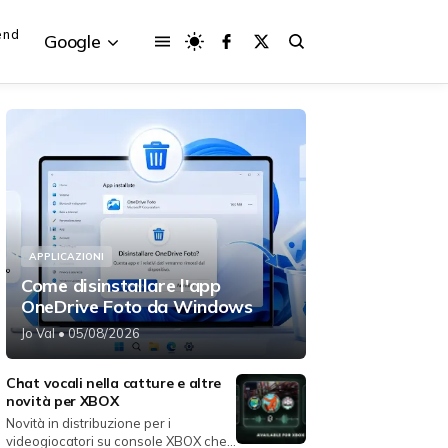
end
Google
{{POSTS[3].LABEL}}
{{POSTS[3].LABEL}}
{{posts[3].title}}
{{posts[3].title}}
APPLICAZIONI
Come disinstallare l'app
OneDrive Foto da Windows
Jo Val
• 05/08/2026
Chat vocali nella catture e altre
novità per XBOX
Novità in distribuzione per i
videogiocatori su console XBOX che