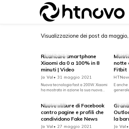
Visualizzazione dei post da maggio
EFFICIENZA
APPL
Ricaricare smartphone
Monito
{{POSTS[0].LABEL}}
{{POSTS[0].LABEL}}
Xiaomi da 0 a 100% in 8
notte 
{{posts[0].title}}
{{posts[0].title}}
minuti | Video
Fitbit
Jo Val
• 31 maggio 2021
HTNo
Nuova tecnologia fast a 200W. Xiaomi
E anche 
ha mostrato in azione la sua nuova
generale 
tecnologia di ricarica veloce per i suoi
costante
smartphone . Il video pub...
dispositi
INTERNET
AGGI
Nuove misure di Facebook
Grandi
contro pagine e profili che
Outlo
condividono Fake News
la bar
Jo Val
• 27 maggio 2021
Jo Val
•