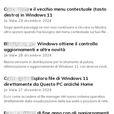
2025...
Come riavere il vecchio menu contestuale (tasto
MICROSOFT
destro) in Windows 11
Jo Val
• 29 dicembre 2024
Segui questi passaggi se non vuoi continuare a cliccare su Mostra
altre opzioni quando hai bisogno del menu contestuale sui tuoi file di
Win...
Bloatynosy per Windows ottiene il controllo
AGGIORNAMENTI
aggiornamenti e altre novità
Jo Val
• 28 dicembre 2024
Nuova versione in distribuzione per lo strumento di pulizia,
ottimizzazione e aggiornamento di Windows 11, con diverse novità.
Il nuovo Blo...
Come aprire Esplora file di Windows 11
APPLICAZIONI
direttamente da Questo PC anziché Home
Jo Val
• 27 dicembre 2024
Ecco come accedere al file manager del nuovo sistema operativo
direttamente dalla visualizzazione delle tue unità o posizioni di rete.
Micro...
Ecco i problemi di fine anno con gli aggiornamenti
AGGIORNAMENTI