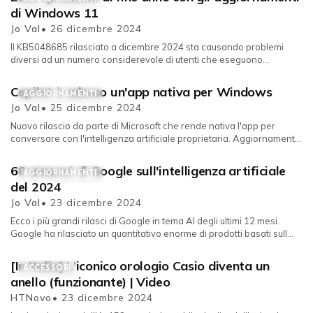
di Windows 11
Jo Val
• 26 dicembre 2024
Il KB5048685 rilasciato a dicembre 2024 sta causando problemi
diversi ad un numero considerevole di utenti che eseguono
Windows 11 nelle ver...
Copilot è adesso un'app nativa per Windows
AGGIORNAMENTI
Jo Val
• 25 dicembre 2024
Nuovo rilascio da parte di Microsoft che rende nativa l'app per
conversare con l'intelligenza artificiale proprietaria. Aggiornament...
60 annunci di Google sull'intelligenza artificiale
AGGIORNAMENTI
del 2024
Jo Val
• 23 dicembre 2024
Ecco i più grandi rilasci di Google in tema AI degli ultimi 12 mesi.
Google ha rilasciato un quantitativo enorme di prodotti basati sull...
[In Italia] L'iconico orologio Casio diventa un
ACCESSORI
anello (funzionante) | Video
HTNovo
• 23 dicembre 2024