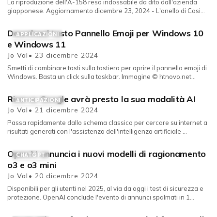
La riproduzione dell'A-158 reso indossabile da dito dall'azienda
giapponese. Aggiornamento dicembre 23, 2024 - L'anello di Casi...
Download tasto Pannello Emoji per Windows 10
APPLICAZIONI
e Windows 11
Jo Val
• 23 dicembre 2024
Smetti di combinare tasti sulla tastiera per aprire il pannello emoji di
Windows. Basta un click sulla taskbar. Immagine © htnovo.net
Micros...
Ricerca Google avrà presto la sua modalità AI
ANTICIPAZIONI
Jo Val
• 21 dicembre 2024
Passa rapidamente dallo schema classico per cercare su internet a
risultati generati con l'assistenza dell'intelligenza artificiale ...
OpenAI annuncia i nuovi modelli di ragionamento
CHATGPT
o3 e o3 mini
Jo Val
• 20 dicembre 2024
Disponibili per gli utenti nel 2025, al via da oggi i test di sicurezza e
protezione. OpenAI conclude l'evento di annunci spalmati in 1...