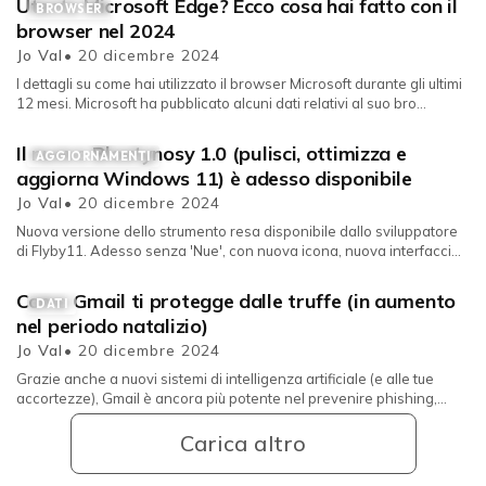
Utente Microsoft Edge? Ecco cosa hai fatto con il
BROWSER
browser nel 2024
Jo Val
• 20 dicembre 2024
I dettagli su come hai utilizzato il browser Microsoft durante gli ultimi
12 mesi. Microsoft ha pubblicato alcuni dati relativi al suo bro...
Il nuovo Bloatynosy 1.0 (pulisci, ottimizza e
AGGIORNAMENTI
aggiorna Windows 11) è adesso disponibile
Jo Val
• 20 dicembre 2024
Nuova versione dello strumento resa disponibile dallo sviluppatore
di Flyby11. Adesso senza 'Nue', con nuova icona, nuova interfacci...
Come Gmail ti protegge dalle truffe (in aumento
DATI
nel periodo natalizio)
Jo Val
• 20 dicembre 2024
Grazie anche a nuovi sistemi di intelligenza artificiale (e alle tue
accortezze), Gmail è ancora più potente nel prevenire phishing,
malware...
Carica altro