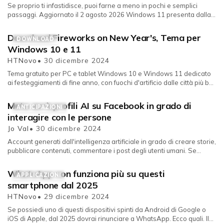
Se proprio ti infastidisce, puoi farne a meno in pochi e semplici
passaggi. Aggiornato il 2 agosto 2026 Windows 11 presenta dalla
versione 2...
Download Fireworks on New Year's, Tema per
DOWNLOAD
Windows 10 e 11
HTNovo
• 30 dicembre 2024
Tema gratuito per PC e tablet Windows 10 e Windows 11 dedicato
ai festeggiamenti di fine anno, con fuochi d'artificio dalle città più b...
Meta avrà profili AI su Facebook in grado di
ANTICIPAZIONI
interagire con le persone
Jo Val
• 30 dicembre 2024
Account generati dall'intelligenza artificiale in grado di creare storie,
pubblicare contenuti, commentare i post degli utenti umani. Se...
WhatsApp non funziona più su questi
APPLICAZIONI
smartphone dal 2025
HTNovo
• 29 dicembre 2024
Se possiedi uno di questi dispositivi spinti da Android di Google o
iOS di Apple, dal 2025 dovrai rinunciare a WhatsApp. Ecco quali. Il