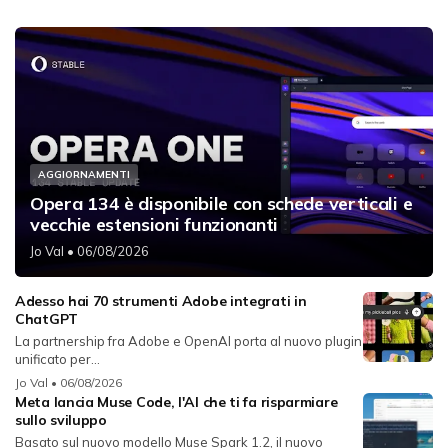
AGGIORNAMENTI
Opera 134 è disponibile con schede verticali e
vecchie estensioni funzionanti
Jo Val
• 06/08/2026
Adesso hai 70 strumenti Adobe integrati in
ChatGPT
La partnership fra Adobe e OpenAI porta al nuovo plugin
unificato per...
Jo Val
• 06/08/2026
Meta lancia Muse Code, l'AI che ti fa risparmiare
sullo sviluppo
Basato sul nuovo modello Muse Spark 1.2, il nuovo