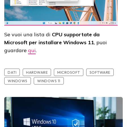
Se vuoi una lista di
CPU supportate da
Microsoft per installare Windows 11
, puoi
guardare
qui
.
DATI
HARDWARE
MICROSOFT
SOFTWARE
WINDOWS
WINDOWS 11