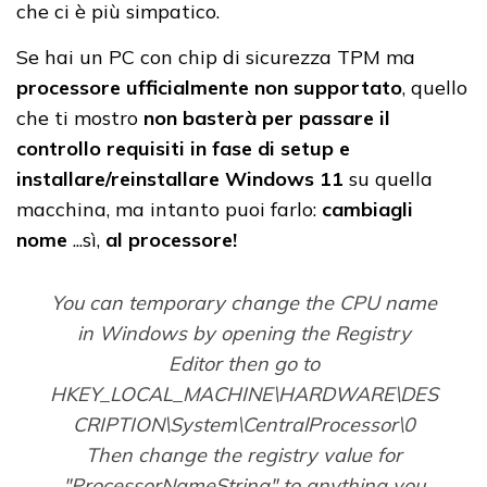
che ci è più simpatico.
Se hai un PC con chip di sicurezza TPM ma
processore ufficialmente non supportato
, quello
che ti mostro
non basterà per passare il
controllo requisiti in fase di setup e
installare/reinstallare Windows 11
su quella
macchina, ma intanto puoi farlo:
cambiagli
nome
...sì,
al processore!
You can temporary change the CPU name
in Windows by opening the Registry
Editor then go to
HKEY_LOCAL_MACHINE\HARDWARE\DES
CRIPTION\System\CentralProcessor\0
Then change the registry value for
"ProcessorNameString" to anything you