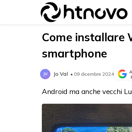
Come installare
smartphone
{{POSTS[0].LABEL}}
{{POSTS[0].LABEL}}
{{posts[0].title}}
{{posts[0].title}}
A
Jo Val
• 09 dicembre 2024
JV
Android ma anche vecchi Lu