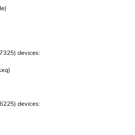
le)
325) devices:
sxq)
225) devices: