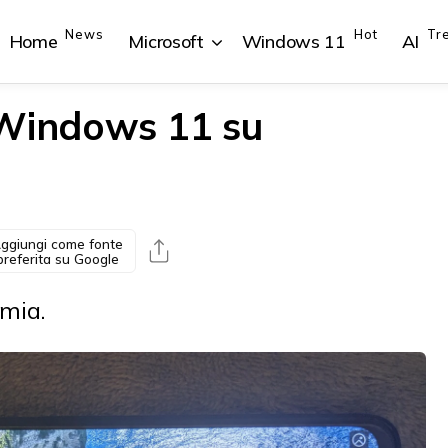
News
Hot
Tr
Home
Microsoft
Windows 11
AI
 Windows 11 su
{{POSTS[1].LABEL}}
{{POSTS[1].LABEL}}
{{POSTS[2].LABEL}}
{{POSTS[2].LABEL}}
{{posts[1].title}}
{{posts[1].title}}
{{posts[2].title}}
{{posts[2].title}}
ggiungi come fonte
preferita su Google
mia.