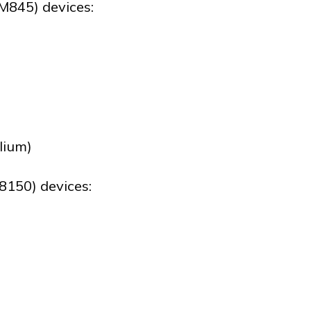
845) devices:
lium)
150) devices: