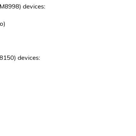
8998) devices:
o)
150) devices: