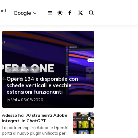
end
Google
{{POSTS[3].LABEL}}
{{POSTS[3].LABEL}}
AGGIORNAMENTI
{{posts[3].title}}
{{posts[3].title}}
Opera 134 è disponibile con
schede verticali e vecchie
estensioni funzionanti
Jo Val
• 06/08/2026
Adesso hai 70 strumenti Adobe
integrati in ChatGPT
La partnership fra Adobe e OpenAI
porta al nuovo plugin unificato per...