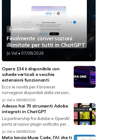
AGGIORNAMENTI
Finalmente conversazioni
illimitate per tutti in ChatGPT
Jo Val
• 07/08/2026
Opera 134 è disponibile con
schede verticali e vecchie
estensioni funzionanti
Ecco le novità per il browser
norvegese disponibili dalla versione
134...
Jo Val
• 06/08/2026
Adesso hai 70 strumenti Adobe
integrati in ChatGPT
La partnership fra Adobe e OpenAI
porta al nuovo plugin unificato per...
Jo Val
• 06/08/2026
Meta lancia Muse Code, l'AI che ti