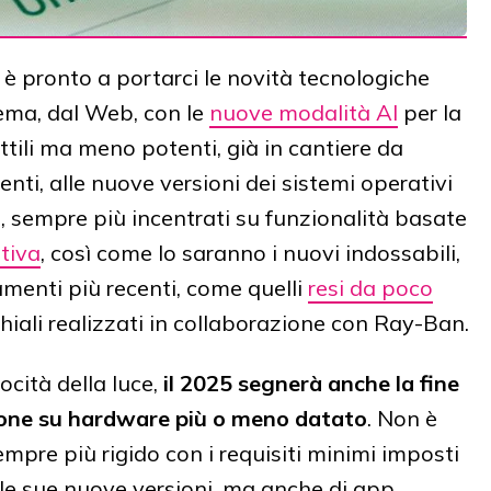
d è pronto a portarci le novità tecnologiche
tema, dal Web, con le
nuove modalità AI
per la
ottili ma meno potenti, già in cantiere da
ti, alle nuove versioni dei sistemi operativi
, sempre più incentrati su funzionalità basate
ativa
, così come lo saranno i nuovi indossabili,
amenti più recenti, come quelli
resi da poco
chiali realizzati in collaborazione con Ray-Ban.
ocità della luce,
il 2025 segnerà anche la fine
zione su hardware più o meno datato
. Non è
sempre più rigido con i requisiti minimi imposti
lle sue nuove versioni, ma anche di app