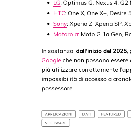
LG
: Optimus G, Nexus 4, G2 
HTC
: One X, One X+, Desire 
Sony
: Xperia Z, Xperia SP, X
Motorola:
Moto G 1a Gen, Ra
In sostanza,
dall'inizio del 2025
,
Google
che non possono essere 
più utilizzare correttamente l'a
impossibilità di accesso a cronol
possessore.
APPLICAZIONI
DATI
FEATURED
SOFTWARE