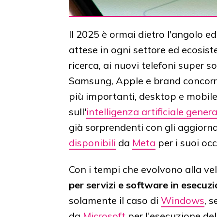
Il 2025 è ormai dietro l'angolo e
attese in ogni settore ed ecosis
ricerca, ai nuovi telefoni super s
Samsung, Apple e brand concorren
più importanti, desktop e mobile
sull'
intelligenza artificiale gener
già sorprendenti con gli aggiorn
disponibili
da
Meta
per i suoi oc
Con i tempi che evolvono alla vel
per servizi e software in esecu
solamente il caso di
Windows
, 
da
Microsoft
per l'esecuzione de