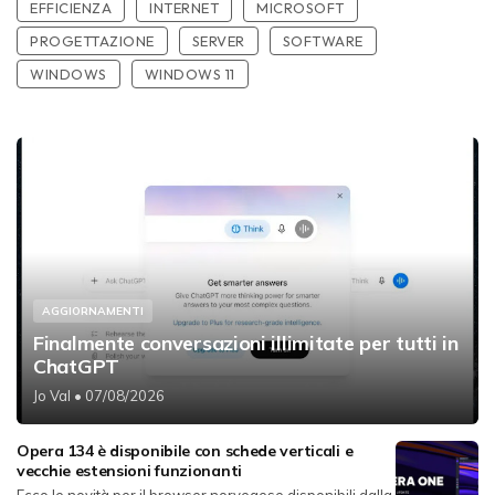
EFFICIENZA
INTERNET
MICROSOFT
PROGETTAZIONE
SERVER
SOFTWARE
WINDOWS
WINDOWS 11
AGGIORNAMENTI
Finalmente conversazioni illimitate per tutti in
ChatGPT
Jo Val
• 07/08/2026
Opera 134 è disponibile con schede verticali e
vecchie estensioni funzionanti
Ecco le novità per il browser norvegese disponibili dalla