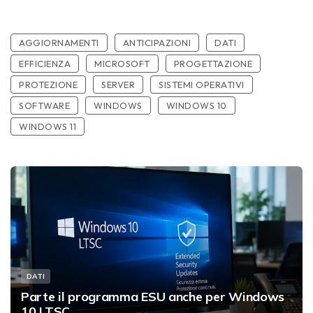
AGGIORNAMENTI
ANTICIPAZIONI
DATI
EFFICIENZA
MICROSOFT
PROGETTAZIONE
PROTEZIONE
SERVER
SISTEMI OPERATIVI
SOFTWARE
WINDOWS
WINDOWS 10
WINDOWS 11
DATI
Parte il programma ESU anche per Windows
10 LTSC