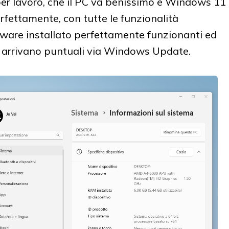
zo per lavoro, che il PC va benissimo e Windows 11
fettamente, con tutte le funzionalità
tware installato perfettamente funzionanti ed
he arrivano puntuali via Windows Update.