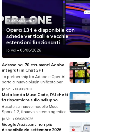
AGGIORNAMENTI
Opera 134 è disponibile con
schede verticali e vecchie
estensioni funzionanti
Jo Val
• 06/08/2026
Adesso hai 70 strumenti Adobe
integrati in ChatGPT
La partnership fra Adobe e OpenAI
porta al nuovo plugin unificato per...
Jo Val
• 06/08/2026
Meta lancia Muse Code, l'AI che ti
fa risparmiare sullo sviluppo
Basato sul nuovo modello Muse
Spark 1.2, il nuovo sistema agentico
fun...
Jo Val
• 06/08/2026
Google Assistant non più
disponibile da settembre 2026