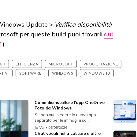
Windows Update >
Verifica disponibilità
crosoft per queste build puoi trovarli
qui
1
).
ATI
EFFICIENZA
MICROSOFT
PROGETTAZIONE
TIVI
SOFTWARE
WINDOWS
WINDOWS 10
Come disinstallare l'app OneDrive
Foto da Windows
Se non vuoi vedere la nuova app
separata per le immagini sal...
Jo Val
• 05/08/2026
Chat vocali nella catture e altre