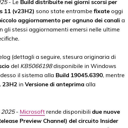
025
- Le
Build distribuite nei giorni scorsi per
s 11 (v23H2)
sono state entrambe
fixate
oggi
piccolo aggiornamento per ognuno dei canali
a
 gli stessi aggiornamenti emersi nelle ultime
cifiche.
 (dettagli a seguire, stesura originaria di
scio
del
KB5066198
disponibile in Windows
desso il sistema alla
Build 19045.6390
, mentre
1 23H2
in
Versione di anteprima
alla
, 2025
-
Microsoft
rende disponibili
due nuove
Release Preview Channel) del circuito Insider