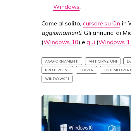
Windows
.
Come al solito,
cursore su On
in 
aggiornamenti
. Gli annunci di Mi
(
Windows 10
) e
qui
(
Windows 1
AGGIORNAMENTI
ANTICIPAZIONI
D
PROTEZIONE
SERVER
SISTEMI OPERA
WINDOWS 11