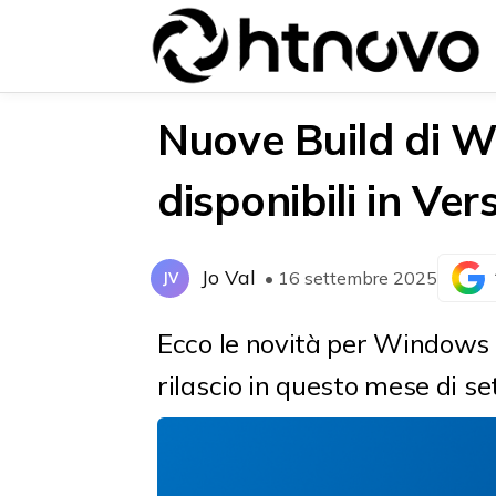
Nuove Build di 
disponibili in Ve
{{POSTS[0].LABEL}}
{{POSTS[0].LABEL}}
{{posts[0].title}}
{{posts[0].title}}
Jo Val
• 16 settembre 2025
JV
Ecco le novità per Windows
rilascio in questo mese di s