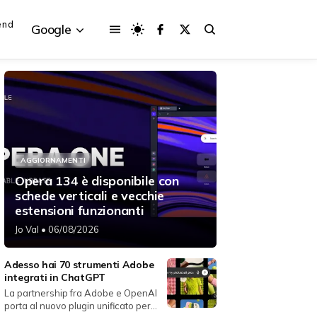
end
Google
{{POSTS[3].LABEL}}
{{POSTS[3].LABEL}}
AGGIORNAMENTI
{{posts[3].title}}
{{posts[3].title}}
Opera 134 è disponibile con
schede verticali e vecchie
estensioni funzionanti
Jo Val
• 06/08/2026
Adesso hai 70 strumenti Adobe
integrati in ChatGPT
La partnership fra Adobe e OpenAI
porta al nuovo plugin unificato per...