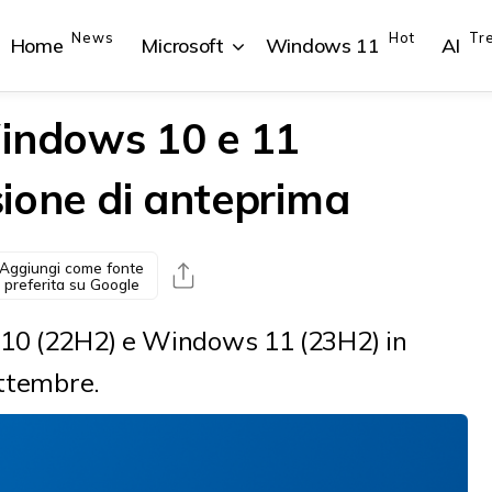
News
Hot
Tr
Home
Microsoft
Windows 11
AI
Windows 10 e 11
rsione di anteprima
{{POSTS[1].LABEL}}
{{POSTS[1].LABEL}}
{{POSTS[2].LABEL}}
{{POSTS[2].LABEL}}
{{posts[1].title}}
{{posts[1].title}}
{{posts[2].title}}
{{posts[2].title}}
Aggiungi come fonte
preferita su Google
 10 (22H2) e Windows 11 (23H2) in
ettembre.