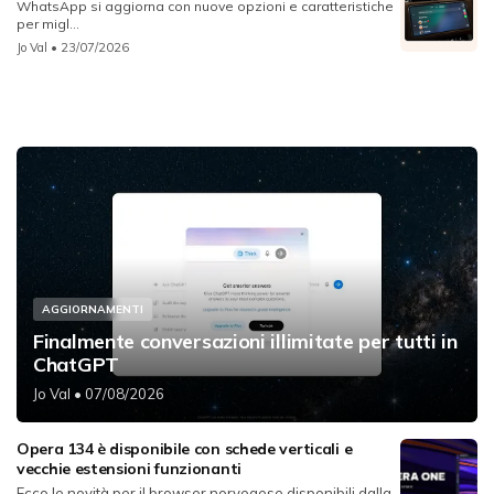
WhatsApp si aggiorna con nuove opzioni e caratteristiche
per migl...
Jo Val
• 23/07/2026
AGGIORNAMENTI
Finalmente conversazioni illimitate per tutti in
ChatGPT
Jo Val
• 07/08/2026
Opera 134 è disponibile con schede verticali e
vecchie estensioni funzionanti
Ecco le novità per il browser norvegese disponibili dalla