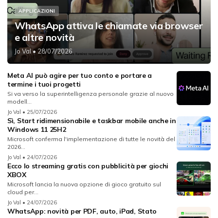
APPLICAZIONI
WhatsApp attiva le chiamate via browser
e altre novità
Jo Val
• 28/07/2026
Meta AI può agire per tuo conto e portare a
termine i tuoi progetti
Si va verso la superintelligenza personale grazie al nuovo
modell...
Jo Val
• 25/07/2026
Sì, Start ridimensionabile e taskbar mobile anche in
Windows 11 25H2
Microsoft conferma l'implementazione di tutte le novità del
2026...
Jo Val
• 24/07/2026
Ecco lo streaming gratis con pubblicità per giochi
XBOX
Microsoft lancia la nuova opzione di gioco gratuito sul
cloud per...
Jo Val
• 24/07/2026
WhatsApp: novità per PDF, auto, iPad, Stato