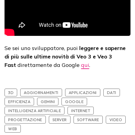
Se sei uno sviluppatore, puoi
leggere e saperne
di più sulle ultime novità di Veo 3 e Veo 3
Fast
direttamente da Google
qui
.
3D
AGGIORNAMENTI
APPLICAZIONI
DATI
EFFICIENZA
GEMINI
GOOGLE
INTELLIGENZA ARTIFICIALE
INTERNET
PROGETTAZIONE
SERVER
SOFTWARE
VIDEO
WEB