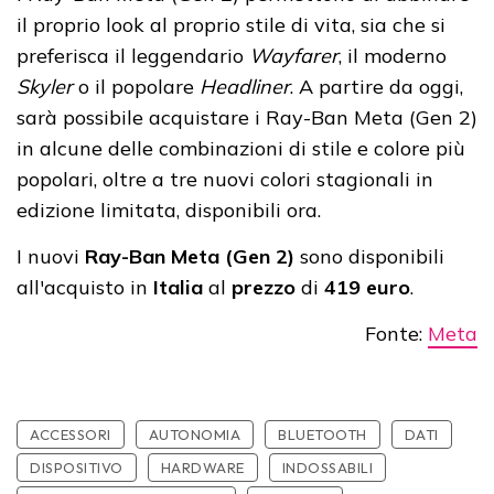
il proprio look al proprio stile di vita, sia che si
preferisca il leggendario
Wayfarer
, il moderno
Skyler
o il popolare
Headliner
. A partire da oggi,
sarà possibile acquistare i Ray-Ban Meta (Gen 2)
in alcune delle combinazioni di stile e colore più
popolari, oltre a tre nuovi colori stagionali in
edizione limitata, disponibili ora.
I nuovi
Ray-Ban Meta (Gen 2)
sono disponibili
all'acquisto in
Italia
al
prezzo
di
419 euro
.
Fonte:
Meta
ACCESSORI
AUTONOMIA
BLUETOOTH
DATI
DISPOSITIVO
HARDWARE
INDOSSABILI