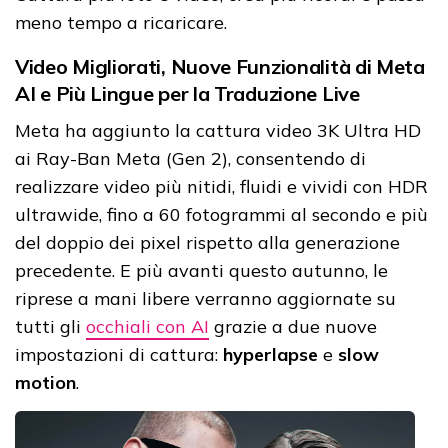
meno tempo a ricaricare.
Video Migliorati, Nuove Funzionalità di Meta
AI e Più Lingue per la Traduzione Live
Meta ha aggiunto la cattura video 3K Ultra HD
ai Ray-Ban Meta (Gen 2), consentendo di
realizzare video più nitidi, fluidi e vividi con HDR
ultrawide, fino a 60 fotogrammi al secondo e più
del doppio dei pixel rispetto alla generazione
precedente. E più avanti questo autunno, le
riprese a mani libere verranno aggiornate su
tutti gli
occhiali con AI
grazie a due nuove
impostazioni di cattura:
hyperlapse
e
slow
motion
.