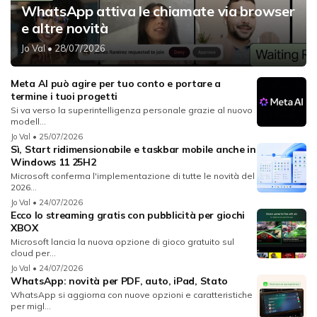
WhatsApp attiva le chiamate via browser
e altre novità
Jo Val
• 28/07/2026
Meta AI può agire per tuo conto e portare a
termine i tuoi progetti
Si va verso la superintelligenza personale grazie al nuovo
modell...
Jo Val
• 25/07/2026
Sì, Start ridimensionabile e taskbar mobile anche in
Windows 11 25H2
Microsoft conferma l'implementazione di tutte le novità del
2026...
Jo Val
• 24/07/2026
Ecco lo streaming gratis con pubblicità per giochi
XBOX
Microsoft lancia la nuova opzione di gioco gratuito sul
cloud per...
Jo Val
• 24/07/2026
WhatsApp: novità per PDF, auto, iPad, Stato
WhatsApp si aggiorna con nuove opzioni e caratteristiche
per migl...