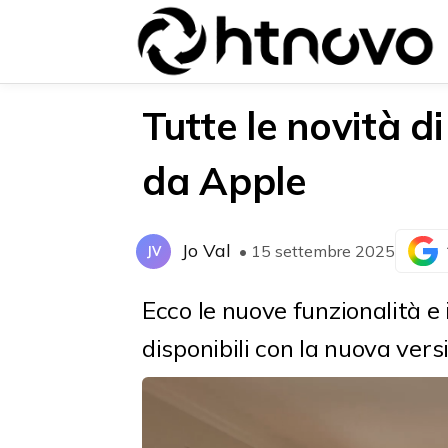
Tutte le novità d
da Apple
{{POSTS[0].LABEL}}
{{POSTS[0].LABEL}}
{{posts[0].title}}
{{posts[0].title}}
Jo Val
• 15 settembre 2025
JV
Ecco le nuove funzionalità e
disponibili con la nuova vers