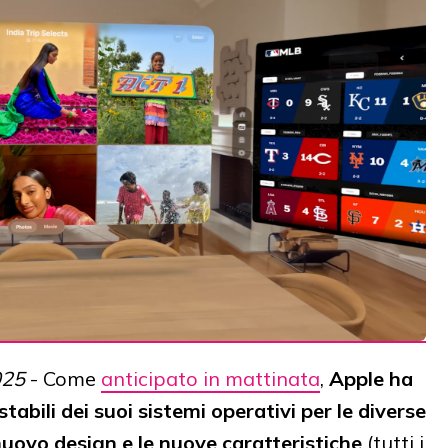
025
- Come
anticipato in mattinata
,
Apple ha
tabili dei suoi sistemi operativi per le diverse
nuovo design
e le nuove caratteristiche
(tutti i