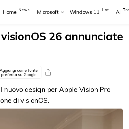
News
Hot
Tr
Home
Microsoft
Windows 11
AI
i visionOS 26 annunciate
{{POSTS[1].LABEL}}
{{POSTS[1].LABEL}}
{{POSTS[2].LABEL}}
{{POSTS[2].LABEL}}
{{posts[1].title}}
{{posts[1].title}}
{{posts[2].title}}
{{posts[2].title}}
Aggiungi come fonte
preferita su Google
 il nuovo design per Apple Vision Pro
ione di visionOS.