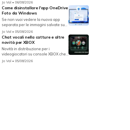
per...
Jo Val
• 06/08/2026
Come disinstallare l'app OneDrive
Foto da Windows
Se non vuoi vedere la nuova app
separata per le immagini salvate su
On...
Jo Val
• 05/08/2026
Chat vocali nella catture e altre
novità per XBOX
Novità in distribuzione per i
videogiocatori su console XBOX che
migli...
Jo Val
• 05/08/2026