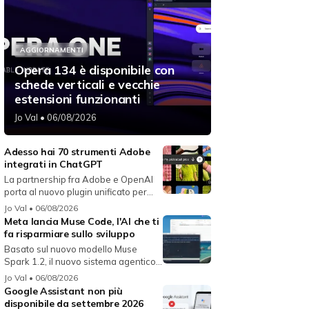
AGGIORNAMENTI
Opera 134 è disponibile con
schede verticali e vecchie
estensioni funzionanti
Jo Val
• 06/08/2026
Adesso hai 70 strumenti Adobe
integrati in ChatGPT
La partnership fra Adobe e OpenAI
porta al nuovo plugin unificato per...
Jo Val
• 06/08/2026
Meta lancia Muse Code, l'AI che ti
fa risparmiare sullo sviluppo
Basato sul nuovo modello Muse
Spark 1.2, il nuovo sistema agentico
fun...
Jo Val
• 06/08/2026
Google Assistant non più
disponibile da settembre 2026