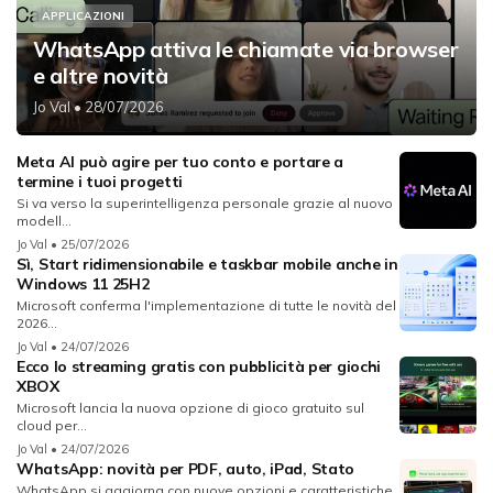
APPLICAZIONI
WhatsApp attiva le chiamate via browser
e altre novità
Jo Val
• 28/07/2026
Meta AI può agire per tuo conto e portare a
termine i tuoi progetti
Si va verso la superintelligenza personale grazie al nuovo
modell...
Jo Val
• 25/07/2026
Sì, Start ridimensionabile e taskbar mobile anche in
Windows 11 25H2
Microsoft conferma l'implementazione di tutte le novità del
2026...
Jo Val
• 24/07/2026
Ecco lo streaming gratis con pubblicità per giochi
XBOX
Microsoft lancia la nuova opzione di gioco gratuito sul
cloud per...
Jo Val
• 24/07/2026
WhatsApp: novità per PDF, auto, iPad, Stato
WhatsApp si aggiorna con nuove opzioni e caratteristiche