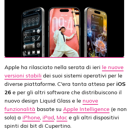
Apple ha rilasciato nella serata di ieri
le nuove
versioni stabili
dei suoi sistemi operativi per le
diverse piattaforme. C'era tanta attesa per
iOS
26
e per gli altri software che distribuiscono il
nuovo design Liquid Glass e le
nuove
funzionalità
basate su
Apple Intelligence
(e non
solo) a
iPhone
,
iPad
,
Mac
e gli altri dispositivi
spinti dai bit di Cupertino.