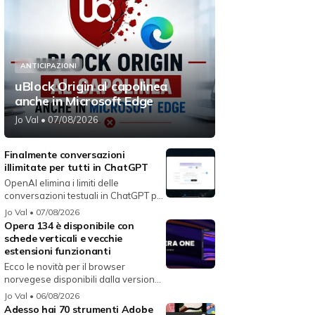
ANTICIPAZIONI
uBlock Origin al capolinea
anche in Microsoft Edge
Jo Val
• 07/08/2026
Finalmente conversazioni
illimitate per tutti in ChatGPT
OpenAI elimina i limiti delle
conversazioni testuali in ChatGPT per
i...
Jo Val
• 07/08/2026
Opera 134 è disponibile con
schede verticali e vecchie
estensioni funzionanti
Ecco le novità per il browser
norvegese disponibili dalla versione
134...
Jo Val
• 06/08/2026
Adesso hai 70 strumenti Adobe