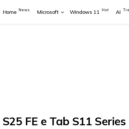
News
Hot
Tr
Home
Microsoft
Windows 11
AI
{{POSTS[1].LABEL}}
{{POSTS[1].LABEL}}
{{POSTS[2].LABEL}}
{{POSTS[2].LABEL}}
{{posts[1].title}}
{{posts[1].title}}
{{posts[2].title}}
{{posts[2].title}}
S25 FE e Tab S11 Series