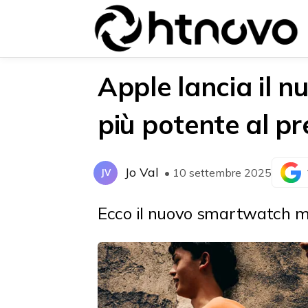
Apple lancia il 
più potente al p
{{POSTS[0].LABEL}}
{{POSTS[0].LABEL}}
{{posts[0].title}}
{{posts[0].title}}
Jo Val
• 10 settembre 2025
JV
Ecco il nuovo smartwatch m