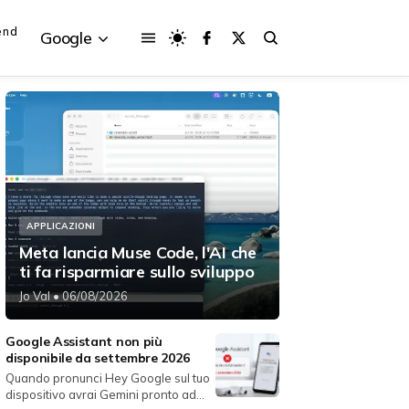
end
Google
{{POSTS[3].LABEL}}
{{POSTS[3].LABEL}}
{{posts[3].title}}
{{posts[3].title}}
APPLICAZIONI
Meta lancia Muse Code, l'AI che
ti fa risparmiare sullo sviluppo
Jo Val
• 06/08/2026
Google Assistant non più
disponibile da settembre 2026
Quando pronunci Hey Google sul tuo
dispositivo avrai Gemini pronto ad...