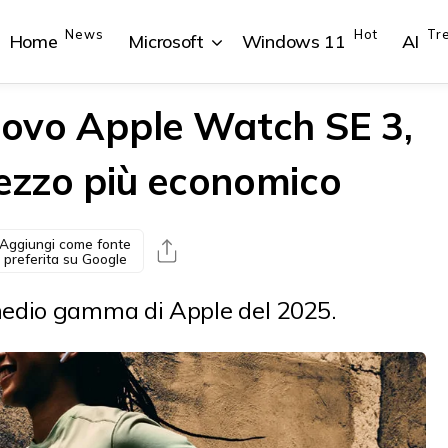
News
Hot
Tr
Home
Microsoft
Windows 11
AI
nuovo Apple Watch SE 3,
rezzo più economico
{{POSTS[1].LABEL}}
{{POSTS[1].LABEL}}
{{POSTS[2].LABEL}}
{{POSTS[2].LABEL}}
{{posts[1].title}}
{{posts[1].title}}
{{posts[2].title}}
{{posts[2].title}}
Aggiungi come fonte
preferita su Google
edio gamma di Apple del 2025.