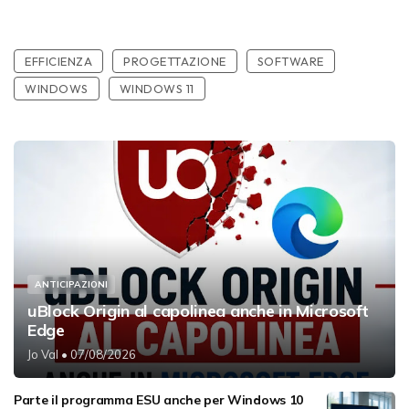
EFFICIENZA
PROGETTAZIONE
SOFTWARE
WINDOWS
WINDOWS 11
ANTICIPAZIONI
uBlock Origin al capolinea anche in Microsoft
Edge
Jo Val
• 07/08/2026
Parte il programma ESU anche per Windows 10