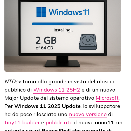
NTDev
torna alla grande in vista del rilascio
pubblico di
Windows 11 25H2
e di un nuovo
Major Update del sistema operativo
Microsoft
.
Per
Windows 11 2025 Update
, lo sviluppatore
ha da poco rilasciato una
nuova versione
di
tiny11 builder
e
pubblicato
il nuovo
nano11
, un
potente script PowerShell che permette di