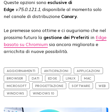
Queste opzioni sono
esclusive di
Edge
v75.0.121.1
, disponibile al momento solo
nel canale di distribuzione
Canary
.
Le premesse sono ottime e ci auguriamo che nel
prossimo futuro la
gestione dei Preferiti
in
Edge
basato su Chromium
sia ancora migliorata e
arricchita di nuove possibilità.
AGGIORNAMENTI
ANTICIPAZIONI
APPLICAZIONI
BROWSER
DATI
EDGE
LINUX
MAC
MICROSOFT
PROGETTAZIONE
SOFTWARE
WEB
WINDOWS
WINDOWS 10