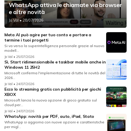
WhatsApp attiva le chiamate via browser
e altre novità
Jo Val
• 28/07/2026
Meta AI può agire per tuo conto e portare a
termine i tuoi progetti
Si va verso la superintelligenza personale grazie al nuovo
modell...
Jo Val
• 25/07/2026
Sì, Start ridimensionabile e taskbar mobile anche in
Windows 11 25H2
Microsoft conferma l'implementazione di tutte le novità del
2026...
Jo Val
• 24/07/2026
Ecco lo streaming gratis con pubblicità per giochi
XBOX
Microsoft lancia la nuova opzione di gioco gratuito sul
cloud per...
Jo Val
• 24/07/2026
WhatsApp: novità per PDF, auto, iPad, Stato
WhatsApp si aggiorna con nuove opzioni e caratteristiche
per migl...