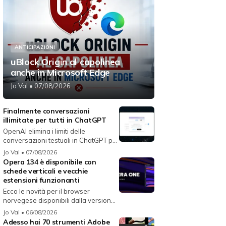
ANTICIPAZIONI
uBlock Origin al capolinea
anche in Microsoft Edge
Jo Val
• 07/08/2026
Finalmente conversazioni
illimitate per tutti in ChatGPT
OpenAI elimina i limiti delle
conversazioni testuali in ChatGPT per
i...
Jo Val
• 07/08/2026
Opera 134 è disponibile con
schede verticali e vecchie
estensioni funzionanti
Ecco le novità per il browser
norvegese disponibili dalla versione
134...
Jo Val
• 06/08/2026
Adesso hai 70 strumenti Adobe