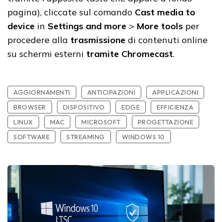
pagina), cliccate sul comando
Cast media to
device
in
Settings and more
>
More tools
per
procedere alla
trasmissione
di contenuti online
su schermi esterni
tramite Chromecast
.
AGGIORNAMENTI
ANTICIPAZIONI
APPLICAZIONI
BROWSER
DISPOSITIVO
EDGE
EFFICIENZA
LINUX
MAC
MICROSOFT
PROGETTAZIONE
SOFTWARE
STREAMING
WINDOWS 10