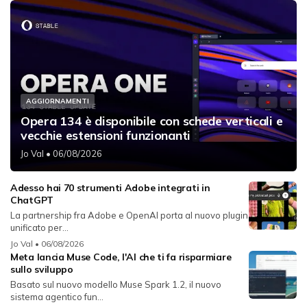
AGGIORNAMENTI
Opera 134 è disponibile con schede verticali e
vecchie estensioni funzionanti
Jo Val
• 06/08/2026
Adesso hai 70 strumenti Adobe integrati in
ChatGPT
La partnership fra Adobe e OpenAI porta al nuovo plugin
unificato per...
Jo Val
• 06/08/2026
Meta lancia Muse Code, l'AI che ti fa risparmiare
sullo sviluppo
Basato sul nuovo modello Muse Spark 1.2, il nuovo
sistema agentico fun...