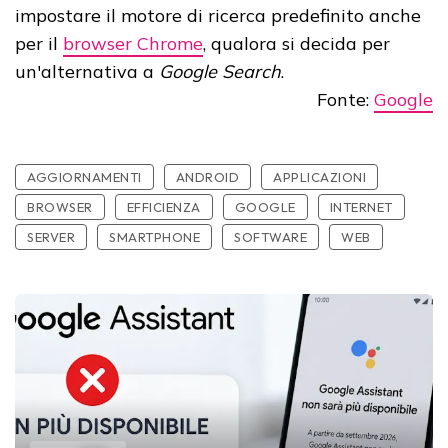
impostare il motore di ricerca predefinito anche
per il
browser Chrome
, qualora si decida per
un'alternativa a
Google Search
.
Fonte:
Google
AGGIORNAMENTI
ANDROID
APPLICAZIONI
BROWSER
EFFICIENZA
GOOGLE
INTERNET
SERVER
SMARTPHONE
SOFTWARE
WEB