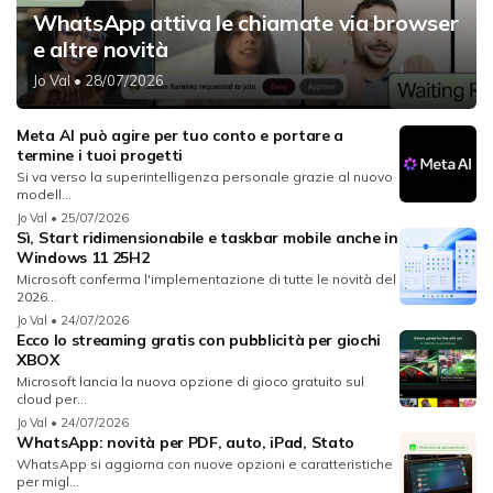
WhatsApp attiva le chiamate via browser
e altre novità
Jo Val
• 28/07/2026
Meta AI può agire per tuo conto e portare a
termine i tuoi progetti
Si va verso la superintelligenza personale grazie al nuovo
modell...
Jo Val
• 25/07/2026
Sì, Start ridimensionabile e taskbar mobile anche in
Windows 11 25H2
Microsoft conferma l'implementazione di tutte le novità del
2026...
Jo Val
• 24/07/2026
Ecco lo streaming gratis con pubblicità per giochi
XBOX
Microsoft lancia la nuova opzione di gioco gratuito sul
cloud per...
Jo Val
• 24/07/2026
WhatsApp: novità per PDF, auto, iPad, Stato
WhatsApp si aggiorna con nuove opzioni e caratteristiche
per migl...