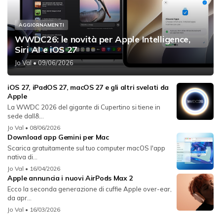
AGGIORNAMENTI
WWDC26: le novità per Apple Intelligence,
Siri AI e iOS 27
Jo Val
• 09/06/2026
iOS 27, iPadOS 27, macOS 27 e gli altri svelati da
Apple
La WWDC 2026 del gigante di Cupertino si tiene in
sede dall&...
Jo Val
• 08/06/2026
Download app Gemini per Mac
Scarica gratuitamente sul tuo computer macOS l'app
nativa di...
Jo Val
• 16/04/2026
Apple annuncia i nuovi AirPods Max 2
Ecco la seconda generazione di cuffie Apple over-ear,
da apr...
Jo Val
• 16/03/2026