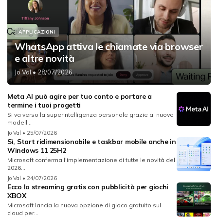
APPLICAZIONI
WhatsApp attiva le chiamate via browser
e altre novità
Jo Val
• 28/07/2026
Meta AI può agire per tuo conto e portare a
termine i tuoi progetti
Si va verso la superintelligenza personale grazie al nuovo
modell...
Jo Val
• 25/07/2026
Sì, Start ridimensionabile e taskbar mobile anche in
Windows 11 25H2
Microsoft conferma l'implementazione di tutte le novità del
2026...
Jo Val
• 24/07/2026
Ecco lo streaming gratis con pubblicità per giochi
XBOX
Microsoft lancia la nuova opzione di gioco gratuito sul
cloud per...