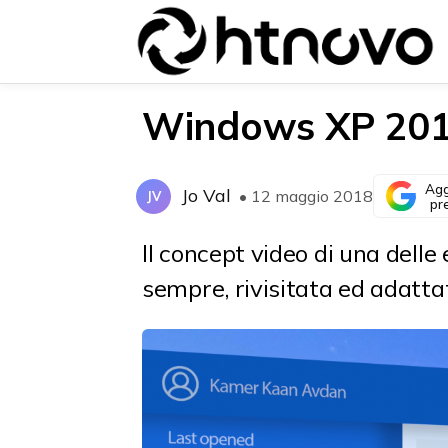
Windows XP 2018
Agg
Jo Val
• 12 maggio 2018
JV
{{POSTS[0].LABEL}}
{{POSTS[0].LABEL}}
pr
{{posts[0].title}}
{{posts[0].title}}
Il concept video di una dell
sempre, rivisitata ed adattat