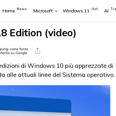
News
Hot
Tr
Home
Microsoft
Windows 11
AI
 Edition (video)
iungi come fonte
{{POSTS[1].LABEL}}
{{POSTS[1].LABEL}}
{{POSTS[2].LABEL}}
{{POSTS[2].LABEL}}
eferita su Google
{{posts[1].title}}
{{posts[1].title}}
{{posts[2].title}}
{{posts[2].title}}
e edizioni di Windows 10 più apprezzate di
a alle attuali linee del Sistema operativo.