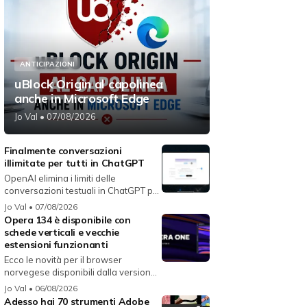
ANTICIPAZIONI
uBlock Origin al capolinea
anche in Microsoft Edge
Jo Val
• 07/08/2026
Finalmente conversazioni
illimitate per tutti in ChatGPT
OpenAI elimina i limiti delle
conversazioni testuali in ChatGPT per
i...
Jo Val
• 07/08/2026
Opera 134 è disponibile con
schede verticali e vecchie
estensioni funzionanti
Ecco le novità per il browser
norvegese disponibili dalla versione
134...
Jo Val
• 06/08/2026
Adesso hai 70 strumenti Adobe