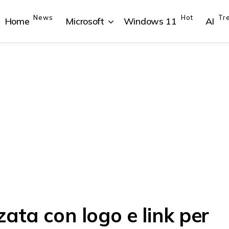
News
Hot
Tr
Home
Microsoft
Windows 11
AI
{{POSTS[1].LABEL}}
{{POSTS[1].LABEL}}
{{POSTS[2].LABEL}}
{{POSTS[2].LABEL}}
{{posts[1].title}}
{{posts[1].title}}
{{posts[2].title}}
{{posts[2].title}}
ata con logo e link per