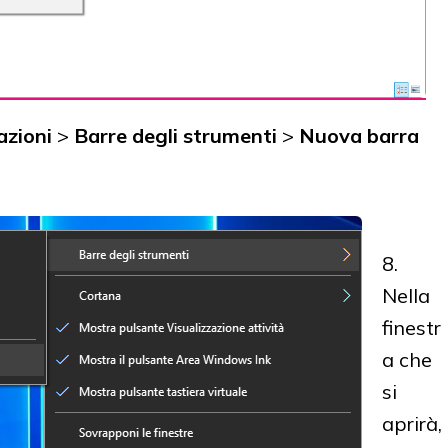
azioni
>
Barre degli strumenti
>
Nuova barra
8.
Nella
finestr
a che
si
aprirà,