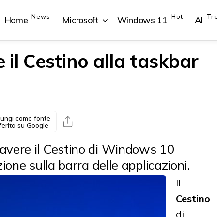
News
Hot
Tr
Home
Microsoft
Windows 11
AI
il Cestino alla taskbar
{{POSTS[1].LABEL}}
{{POSTS[1].LABEL}}
{{POSTS[2].LABEL}}
{{POSTS[2].LABEL}}
{{posts[1].title}}
{{posts[1].title}}
{{posts[2].title}}
{{posts[2].title}}
ungi come fonte
ferita su Google
avere il Cestino di Windows 10
ione sulla barra delle applicazioni.
Il
Cestino
di