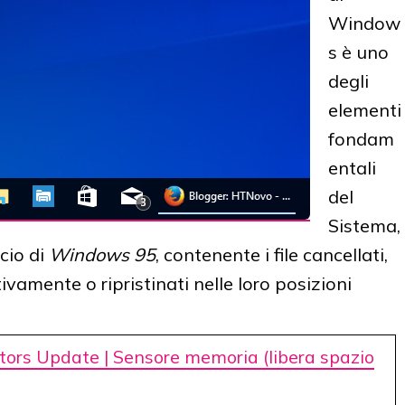
Window
s è uno
degli
elementi
fondam
entali
del
Sistema,
ncio di
Windows 95
, contenente i file cancellati,
tivamente o ripristinati nelle loro posizioni
ors Update | Sensore memoria (libera spazio