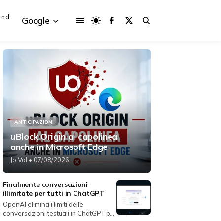
end
Google
{{POSTS[3].LABEL}}
{{POSTS[3].LABEL}}
{{posts[3].title}}
{{posts[3].title}}
ANTICIPAZIONI
uBlock Origin al capolinea
anche in Microsoft Edge
Jo Val
• 07/08/2026
Finalmente conversazioni
illimitate per tutti in ChatGPT
OpenAI elimina i limiti delle
conversazioni testuali in ChatGPT per