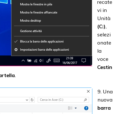
recate
vi in
Unità
(C:)
,
selezi
onate
la
voce
Cestin
artella
.
9. Una
nuova
barra