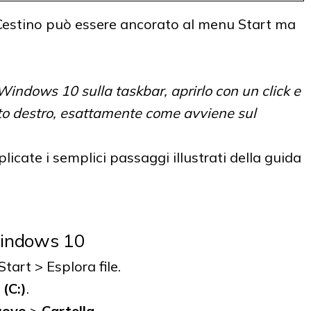
 Cestino può essere ancorato al menu Start ma
 Windows 10 sulla taskbar, aprirlo con un click e
sto destro, esattamente come avviene sul
licate i semplici passaggi illustrati della guida
 Windows 10
tart > Esplora file.
à
(C:)
.
uovo
>
Cartella
.