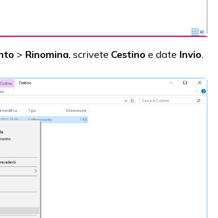
nto
>
Rinomina
, scrivete
Cestino
e date
Invio
.