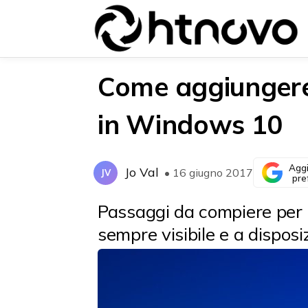
Come aggiungere 
in Windows 10
{{POSTS[0].LABEL}}
{{POSTS[0].LABEL}}
{{posts[0].title}}
{{posts[0].title}}
Aggi
Jo Val
• 16 giugno 2017
JV
pre
Passaggi da compiere per 
sempre visibile e a disposiz