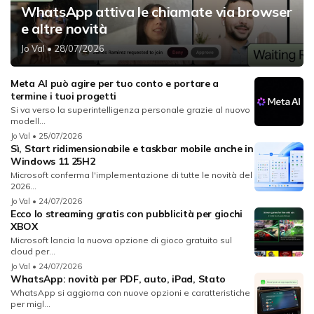
WhatsApp attiva le chiamate via browser
e altre novità
Jo Val
• 28/07/2026
Meta AI può agire per tuo conto e portare a
termine i tuoi progetti
Si va verso la superintelligenza personale grazie al nuovo
modell...
Jo Val
• 25/07/2026
Sì, Start ridimensionabile e taskbar mobile anche in
Windows 11 25H2
Microsoft conferma l'implementazione di tutte le novità del
2026...
Jo Val
• 24/07/2026
Ecco lo streaming gratis con pubblicità per giochi
XBOX
Microsoft lancia la nuova opzione di gioco gratuito sul
cloud per...
Jo Val
• 24/07/2026
WhatsApp: novità per PDF, auto, iPad, Stato
WhatsApp si aggiorna con nuove opzioni e caratteristiche
per migl...