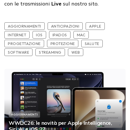
con le trasmissioni
Live
sul nostro sito.
AGGIORNAMENTI
ANTICIPAZIONI
APPLE
INTERNET
IOS
IPADOS
MAC
PROGETTAZIONE
PROTEZIONE
SALUTE
SOFTWARE
STREAMING
WEB
AGGIORNAMENTI
WWDC26: le novità per Apple Intelligence,
Siri AI e iOS 27