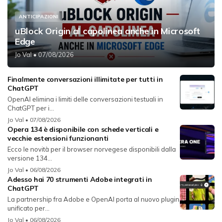
ANTICIPAZIONI
uBlock Origin al capolinea anche in Microsoft
Edge
Jo Val
• 07/08/2026
Finalmente conversazioni illimitate per tutti in
ChatGPT
OpenAI elimina i limiti delle conversazioni testuali in
ChatGPT per i...
Jo Val
• 07/08/2026
Opera 134 è disponibile con schede verticali e
vecchie estensioni funzionanti
Ecco le novità per il browser norvegese disponibili dalla
versione 134...
Jo Val
• 06/08/2026
Adesso hai 70 strumenti Adobe integrati in
ChatGPT
La partnership fra Adobe e OpenAI porta al nuovo plugin
unificato per...
Jo Val
• 06/08/2026