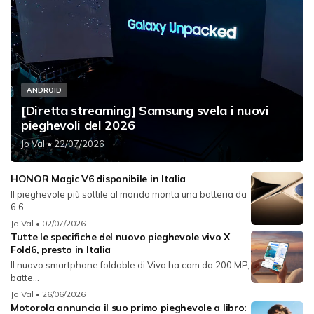
ANDROID
[Diretta streaming] Samsung svela i nuovi
pieghevoli del 2026
Jo Val
• 22/07/2026
HONOR Magic V6 disponibile in Italia
Il pieghevole più sottile al mondo monta una batteria da
6.6...
Jo Val
• 02/07/2026
Tutte le specifiche del nuovo pieghevole vivo X
Fold6, presto in Italia
Il nuovo smartphone foldable di Vivo ha cam da 200 MP,
batte...
Jo Val
• 26/06/2026
Motorola annuncia il suo primo pieghevole a libro: