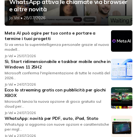
WhatsApp attiva le chiamate via browser
e altre novità
Jo Val
• 28/07/2026
Meta AI può agire per tuo conto e portare a
termine i tuoi progetti
Si va verso la superintelligenza personale grazie al nuovo
modell...
Jo Val
• 25/07/2026
Sì, Start ridimensionabile e taskbar mobile anche in
Windows 11 25H2
Microsoft conferma l'implementazione di tutte le novità del
2026...
Jo Val
• 24/07/2026
Ecco lo streaming gratis con pubblicità per giochi
XBOX
Microsoft lancia la nuova opzione di gioco gratuito sul
cloud per...
Jo Val
• 24/07/2026
WhatsApp: novità per PDF, auto, iPad, Stato
WhatsApp si aggiorna con nuove opzioni e caratteristiche
per migl...
Jo Val
• 23/07/2026