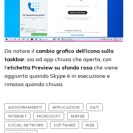
Da notare il
cambio grafico dell'icona sulla
taskbar
, sia ad app chiusa che aperta, con
l'
etichetta
Preview su sfondo rosa
che viene
aggiunta quando Skype è in esecuzione e
rimossa quando chiusa.
AGGIORNAMENTI
APPLICAZIONI
DATI
INTERNET
MICROSOFT
SERVER
SOCIAL NETWORK
SOFTWARE
WEB