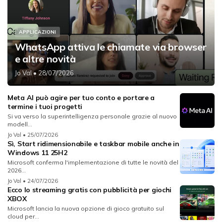
APPLICAZIONI
WhatsApp attiva le chiamate via browser
e altre novità
Jo Val
• 28/07/2026
Meta AI può agire per tuo conto e portare a
termine i tuoi progetti
Si va verso la superintelligenza personale grazie al nuovo
modell...
Jo Val
• 25/07/2026
Sì, Start ridimensionabile e taskbar mobile anche in
Windows 11 25H2
Microsoft conferma l'implementazione di tutte le novità del
2026...
Jo Val
• 24/07/2026
Ecco lo streaming gratis con pubblicità per giochi
XBOX
Microsoft lancia la nuova opzione di gioco gratuito sul
cloud per...