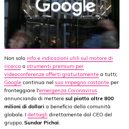
Non solo
info e indicazioni utili sul motore di
ricerca
o
strumenti premium per
videoconferenze offerti gratuitamente
a tutti;
Google
continua nel
suo impegno costante
per
fronteggiare l'
emergenza Coronavirus
annunciando di mettere
sul piatto oltre 800
milioni di dollari
a beneficio della comunità
globale. I
dettagli
direttamente dal CEO del
gruppo,
Sundar Pichai
: